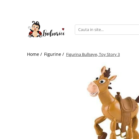
Categorii
Educative
Interactive
Construcții
Home /
Figurine /
Figurina Bullseye, Toy Story 3
Accesorii
Exterior
Interior
Bucătărie
Pluș
Muzicale
Bebeluși
Diverse