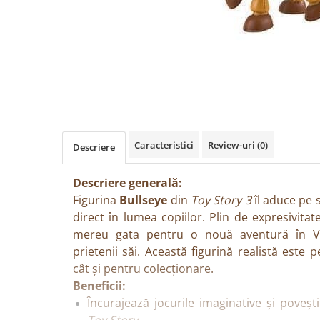
Păpuși
Mașinuțe
0-1 Ani
2-4 Ani
5-7 Ani
8-10 Ani
+10 Ani
Caracteristici
Review-uri
(0)
Descriere
Descriere generală:
Figurina
Bullseye
din
Toy Story 3
îl aduce pe 
direct în lumea copiilor. Plin de expresivitat
mereu gata pentru o nouă aventură în Ves
prietenii săi. Această figurină realistă este 
cât și pentru colecționare.
Beneficii:
Încurajează jocurile imaginative și povești