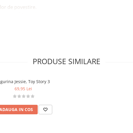
ților de povestire.
 scenarii tematice.
elor Disney Pixar.
ry 3
.
a fidel personajul.
 piesă de colecție.
PRODUSE SIMILARE
igurina Jessie, Toy Story 3
69,95 Lei
conține piese mici, pericol
ADAUGA IN COS