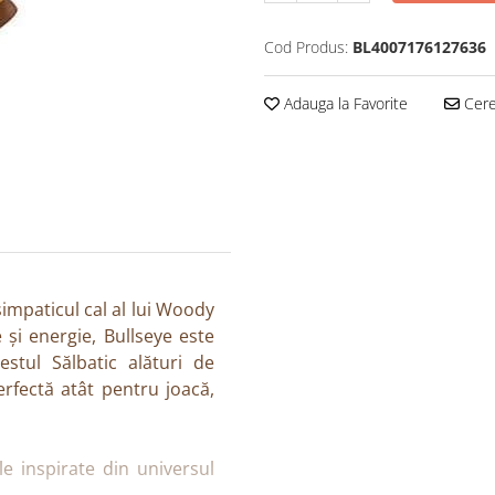
Cod Produs:
BL4007176127636
Adauga la Favorite
Cere 
simpaticul cal al lui Woody
e și energie, Bullseye este
tul Sălbatic alături de
perfectă atât pentru joacă,
le inspirate din universul