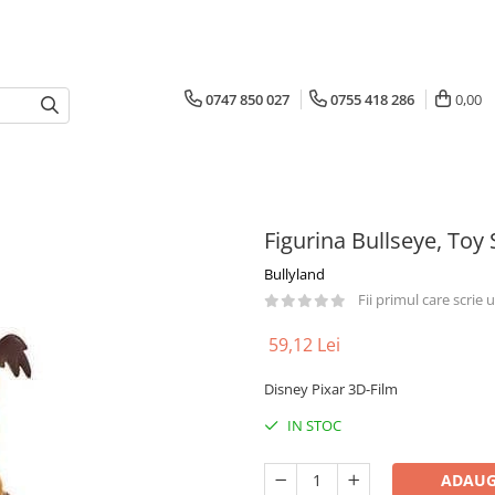
0747 850 027
0755 418 286
0,00
Figurina Bullseye, Toy 
Bullyland
Fii primul care scrie
59,12 Lei
Disney Pixar 3D-Film
IN STOC
ADAUG