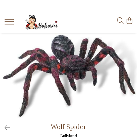
Categorii
Educative
Interactive
Construcții
Accesorii
Exterior
Interior
Bucătărie
Pluș
Muzicale
Bebeluși
Wolf Spider
Diverse
Bullyland