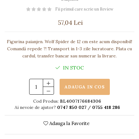
Păpuși
Fii primul care scrie un Review
Mașinuțe
0-1 Ani
57,04 Lei
2-4 Ani
5-7 Ani
Figurina paianjen. Wolf Spider de 12 cm este acum disponibil!
8-10 Ani
Comandă repede ?! Transport in 1-3 zile lucratoare. Plata cu
cardul, transfer bancar sau numerar la livrare.
+10 Ani
IN STOC
ADAUGA IN COS
Cod Produs:
BL4007176684306
Ai nevoie de ajutor?
0747 850 027
/
0755 418 286
Adauga la Favorite