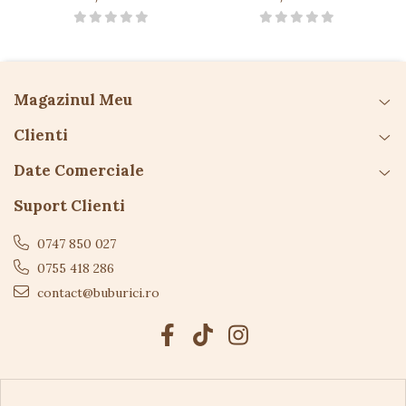
umiditate excesivă.
Magazinul Meu
Clienti
Date Comerciale
Suport Clienti
0747 850 027
0755 418 286
contact@buburici.ro