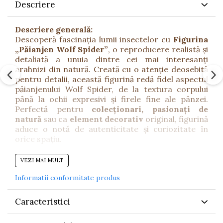
Descriere
Descriere generală:
Descoperă fascinația lumii insectelor cu
Figurina
„Păianjen Wolf Spider”
, o reproducere realistă și
detaliată a unuia dintre cei mai interesanți
arahnizi din natură. Creată cu o atenție deosebită
pentru detalii, această figurină redă fidel aspectul
păianjenului Wolf Spider, de la textura corpului
până la ochii expresivi și firele fine ale pânzei.
Perfectă pentru
colecționari, pasionați de
natură
sau ca
element decorativ
original, figurină
aduce o notă de autenticitate și curiozitate în
orice spațiu.
Beneficii:
VEZI MAI MULT
Stimulează interesul copiilor pentru lumea
Informatii conformitate produs
insectelor și științele naturii.
Ideală pentru colecționari și pasionați de
animale sălbatice.
Caracteristici
Poate fi folosită ca obiect educativ, decorativ
sau pentru joacă imaginativă.