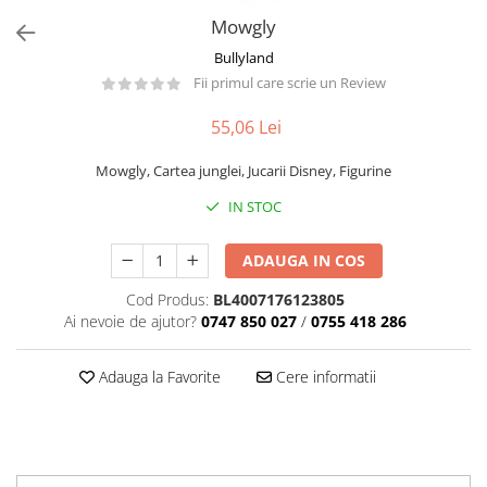
Păpuși
Mowgly
Mașinuțe
Bullyland
0-1 Ani
Fii primul care scrie un Review
2-4 Ani
55,06 Lei
5-7 Ani
8-10 Ani
Mowgly, Cartea junglei, Jucarii Disney, Figurine
+10 Ani
IN STOC
ADAUGA IN COS
Cod Produs:
BL4007176123805
Ai nevoie de ajutor?
0747 850 027
/
0755 418 286
Adauga la Favorite
Cere informatii