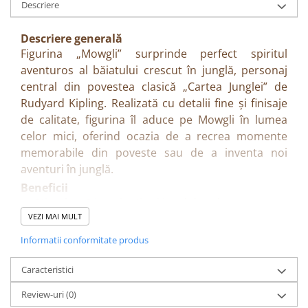
Descriere
Descriere generală
Figurina „Mowgli” surprinde perfect spiritul
aventuros al băiatului crescut în junglă, personaj
central din povestea clasică „Cartea Junglei” de
Rudyard Kipling. Realizată cu detalii fine și finisaje
de calitate, figurina îl aduce pe Mowgli în lumea
celor mici, oferind ocazia de a recrea momente
memorabile din poveste sau de a inventa noi
aventuri în junglă.
Beneficii
Stimulează imaginația și jocul de rol
VEZI MAI MULT
Încurajează creativitatea și dezvoltarea
abilităților narative
Informatii conformitate produs
Ideală pentru colecționari și fanii poveștilor
clasice
Caracteristici
Poate fi utilizată pentru decor sau ca topper
Review-uri
(0)
pentru tort