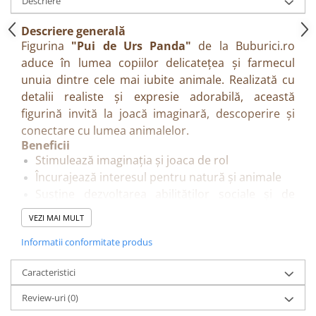
Descriere
Descriere generală
Figurina
"Pui de Urs Panda"
de la Buburici.ro
aduce în lumea copiilor delicatețea și farmecul
unuia dintre cele mai iubite animale. Realizată cu
detalii realiste și expresie adorabilă, această
figurină invită la joacă imaginară, descoperire și
conectare cu lumea animalelor.
Beneficii
Stimulează imaginația și joaca de rol
Încurajează interesul pentru natură și animale
Susține dezvoltarea abilităților sociale și de
comunicare
VEZI MAI MULT
Potrivită pentru joacă individuală și scenarii
Informatii conformitate produs
creative
Caracteristici
Caracteristici
Design realist, cu detalii atent pictate
Material sigur, fără PVC
Review-uri
(0)
Mărime perfectă pentru mâinile copiilor