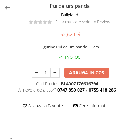
Păpuși
Pui de urs panda
Mașinuțe
Bullyland
0-1 Ani
Fii primul care scrie un Review
2-4 Ani
52,62 Lei
5-7 Ani
Figurina Pui de urs panda - 3 cm
8-10 Ani
IN STOC
+10 Ani
ADAUGA IN COS
Cod Produs:
BL4007176636794
Ai nevoie de ajutor?
0747 850 027
/
0755 418 286
Adauga la Favorite
Cere informatii