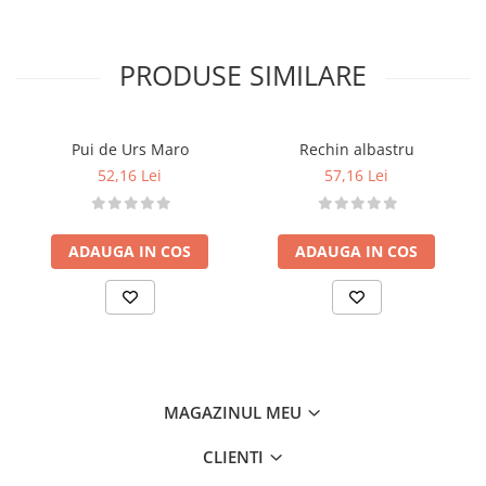
Finisaj plăcut la atingere
Detalii tehnice
Dimensiune: 5 x 5 x 10 cm
PRODUSE SIMILARE
Material: plastic sigur, pictat manual
Vârsta recomandată: 3 ani+
Atenționări
Pui de Urs Maro
Rechin albastru
Produsul conține piese mici și necesită
52,16 Lei
57,16 Lei
supravegherea unui adult
A se îndepărta ambalajul înainte de utilizare
A se folosi sub supravegherea unui adult
ADAUGA IN COS
ADAUGA IN COS
MAGAZINUL MEU
CLIENTI