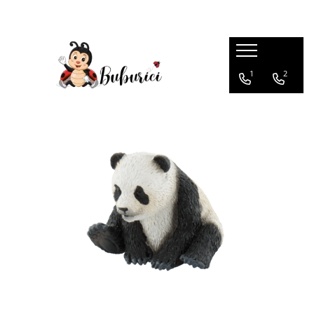
Categorii
1
2
Educative
Interactive
Construcții
Accesorii
Exterior
Interior
Bucătărie
Pluș
Muzicale
Bebeluși
Diverse