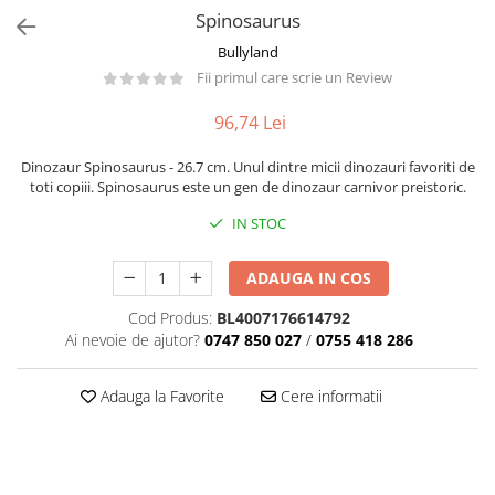
Păpuși
Spinosaurus
Mașinuțe
Bullyland
0-1 Ani
Fii primul care scrie un Review
2-4 Ani
96,74 Lei
5-7 Ani
Dinozaur Spinosaurus - 26.7 cm. Unul dintre micii dinozauri favoriti de
8-10 Ani
toti copiii. Spinosaurus este un gen de dinozaur carnivor preistoric.
+10 Ani
IN STOC
ADAUGA IN COS
Cod Produs:
BL4007176614792
Ai nevoie de ajutor?
0747 850 027
/
0755 418 286
Adauga la Favorite
Cere informatii