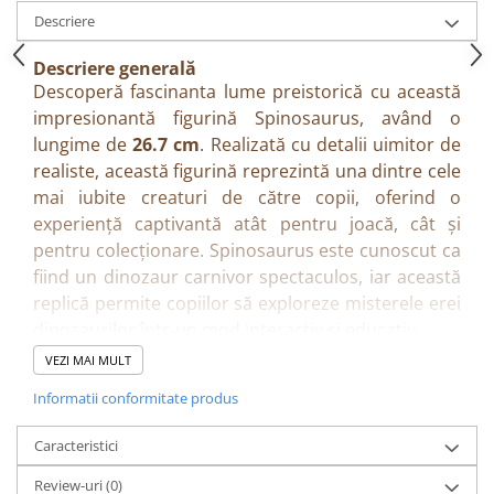
Descriere
Descriere generală
Descoperă fascinanta lume preistorică cu această
impresionantă figurină Spinosaurus, având o
lungime de
26.7 cm
. Realizată cu detalii uimitor de
realiste, această figurină reprezintă una dintre cele
mai iubite creaturi de către copii, oferind o
experiență captivantă atât pentru joacă, cât și
pentru colecționare. Spinosaurus este cunoscut ca
fiind un dinozaur carnivor spectaculos, iar această
replică permite copiilor să exploreze misterele erei
dinozaurilor într-un mod interactiv și educativ.
Beneficii
VEZI MAI MULT
Stimulează imaginația și creativitatea
Informatii conformitate produs
Încurajează jocul de rol și explorarea universului
preistoric
Caracteristici
Contribuie la dezvoltarea cunoștințelor despre
dinozauri și istoria naturală
Review-uri
(0)