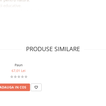
lor pentru natură.
ții educative.
ine și a coordonării mână–
.
ativ în camera copilului.
PRODUSE SIMILARE
naj distinctiv).
Paun
67,01 Lei
ce și expresivitate.
ADAUGA IN COS
 și uscată.