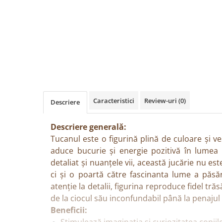
Păpuși
Mașinuțe
0-1 Ani
2-4 Ani
5-7 Ani
8-10 Ani
+10 Ani
Caracteristici
Review-uri
(0)
Descriere
Descriere generală:
Tucanul este o figurină plină de culoare și v
aduce bucurie și energie pozitivă în lumea 
detaliat și nuanțele vii, această jucărie nu es
ci și o poartă către fascinanta lume a păsăr
atenție la detalii, figurina reproduce fidel trăs
de la ciocul său inconfundabil până la penajul 
Beneficii: