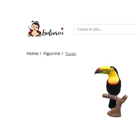
Categorii
Educative
Interactive
Construcții
Home /
Figurine /
Tucan
Accesorii
Exterior
Interior
Bucătărie
Pluș
Muzicale
Bebeluși
Diverse