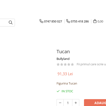
0747 850 027
0755 418 286
0,00
Tucan
Bullyland
Fii primul care scrie
91,33 Lei
Figurina Tucan
IN STOC
ADAUG