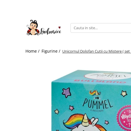
Categorii
Educative
Interactive
Construcții
Home /
Figurine /
Unicornul Dolofan Cutii cu Mistere ( set 
Accesorii
Exterior
Interior
Bucătărie
Pluș
Muzicale
Bebeluși
Diverse