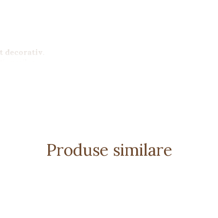
t decorativ
.
ționarilor.
Produse similare
ului.
ate.