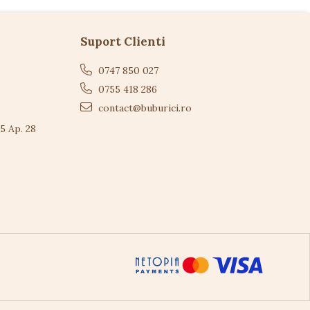
Suport Clienti
0747 850 027
0755 418 286
contact@buburici.ro
 5 Ap. 28