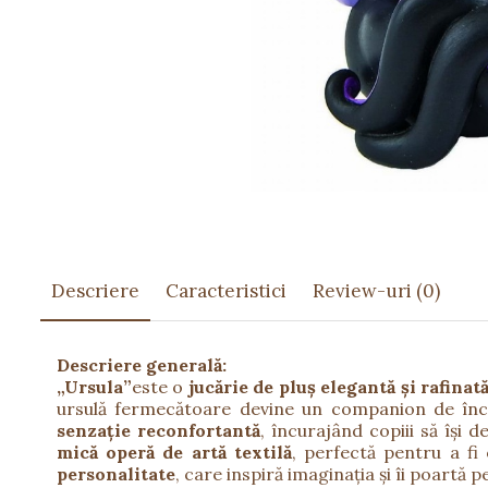
Păpuși
Mașinuțe
0-1 Ani
2-4 Ani
5-7 Ani
8-10 Ani
+10 Ani
Descriere
Caracteristici
Review-uri
(0)
Descriere generală:
„Ursula”
este o
jucărie de pluș elegantă și rafinat
ursulă fermecătoare devine un companion de încre
senzație reconfortantă
, încurajând copiii să își 
mică operă de artă textilă
, perfectă pentru a fi
personalitate
, care inspiră imaginația și îi poartă 