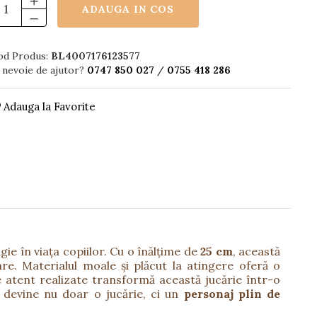
ADAUGA IN COS
od Produs:
BL4007176123577
 nevoie de ajutor?
0747 850 027
/
0755 418 286
Adauga la Favorite
ie în viața copiilor. Cu o înălțime de
25 cm
, această
e. Materialul moale și plăcut la atingere oferă o
iile atent realizate transformă această jucărie într-o
” devine nu doar o jucărie, ci un
personaj plin de