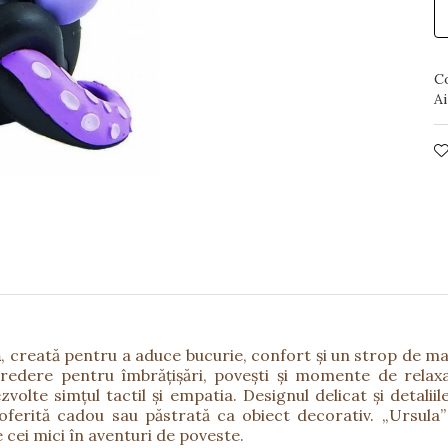
C
Ai
ă
, creată pentru a aduce bucurie, confort și un strop de mag
dere pentru îmbrățișări, povești și momente de relaxar
dezvolte simțul tactil și empatia. Designul delicat și detal
 oferită cadou sau păstrată ca obiect decorativ. „Ursula
pe cei mici în aventuri de poveste.