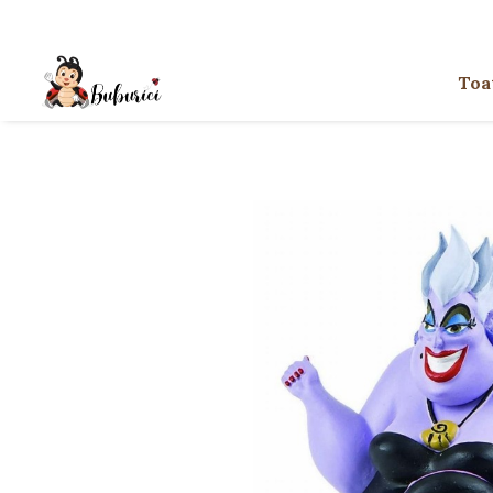
Categorii
Toa
Educative
Interactive
Construcții
Accesorii
Exterior
Interior
Bucătărie
Pluș
Muzicale
Bebeluși
Diverse