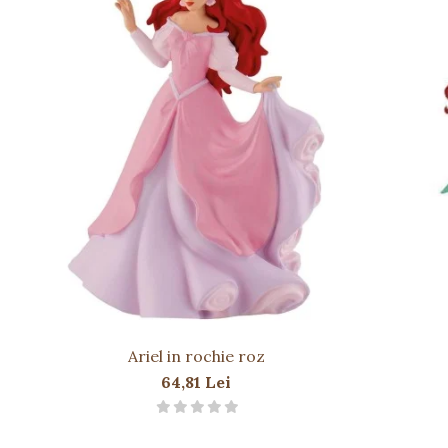
Păstrați etichetele pentru referințe ulterioare.
Ariel in rochie roz
64,81 Lei