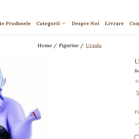
te Produsele
Categorii
Despre Noi
Livrare
Con
Home /
Figurine /
Ursula
U
Bu
5
Fi