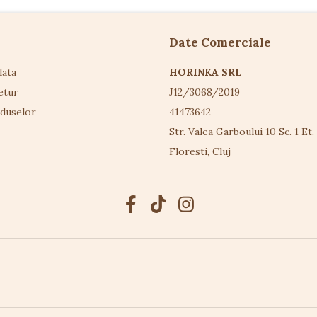
Date Comerciale
lata
HORINKA SRL
etur
J12/3068/2019
oduselor
41473642
Str. Valea Garboului 10 Sc. 1 Et.
Floresti, Cluj