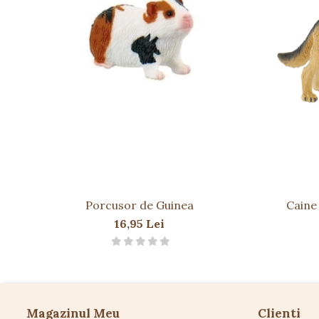
Nu expuneți jucăria la surse de căldură sau umidit
Păstrați etichetele și instrucțiunile pentru referin
Porcusor de Guinea
Caine
16,95 Lei
Magazinul Meu
Clienti