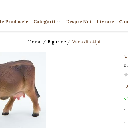
te Produsele
Categorii
Despre Noi
Livrare
Con
Home /
Figurine /
Vaca din Alpi
V
Bu
5