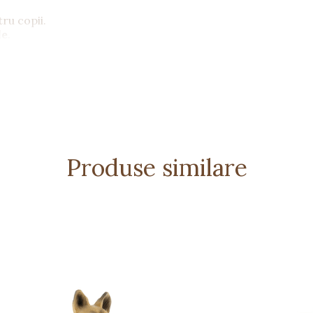
tru copii.
le
.
u micii iubitori de natură.
Produse similare
elor europene
ului.