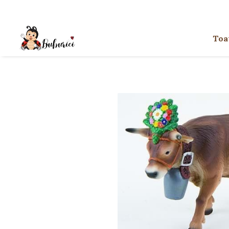
Categorii
Toa
Educative
Interactive
Construcții
Accesorii
Exterior
Interior
Bucătărie
Pluș
Muzicale
Bebeluși
Diverse