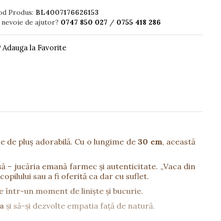
od Produs:
BL4007176626153
 nevoie de ajutor?
0747 850 027
/
0755 418 286
Adauga la Favorite
rie de pluș adorabilă. Cu o lungime de
30 cm
, această
să – jucăria emană farmec și autenticitate. „Vaca din
pilului sau a fi oferită ca dar cu suflet.
e într-un moment de liniște și bucurie.
a
și să-și dezvolte empatia față de natură.