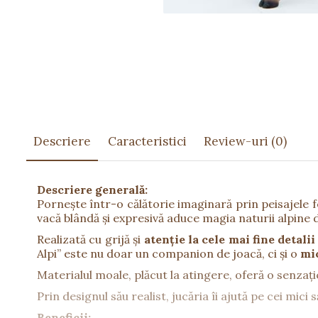
Păpuși
Mașinuțe
0-1 Ani
2-4 Ani
5-7 Ani
8-10 Ani
+10 Ani
Descriere
Caracteristici
Review-uri
(0)
Descriere generală:
Pornește într-o călătorie imaginară prin peisajele 
vacă blândă și expresivă aduce magia naturii alpine d
Realizată cu grijă și
atenție la cele mai fine detalii
Alpi” este nu doar un companion de joacă, ci și o
mic
Materialul moale, plăcut la atingere, oferă o senzaț
Prin designul său realist, jucăria îi ajută pe cei mici 
Beneficii: