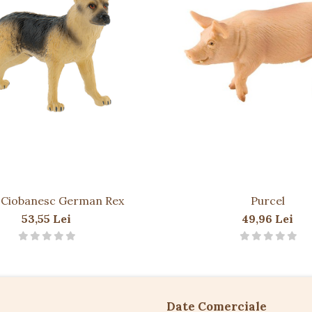
ate excesivă.
țe ulterioare.
 Ciobanesc German Rex
Purcel
53,55 Lei
49,96 Lei
Date Comerciale