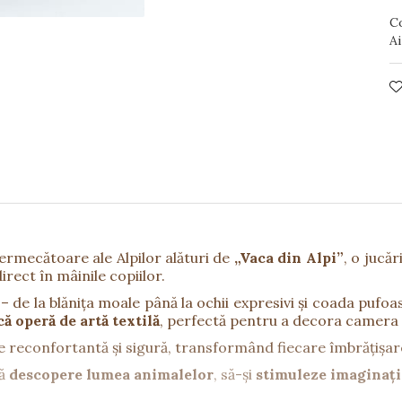
C
Ai
fermecătoare ale Alpilor alături de
„Vaca din Alpi”
, o jucă
irect în mâinile copiilor.
– de la blănița moale până la ochii expresivi și coada pufoa
ă operă de artă textilă
, perfectă pentru a decora camera co
ie reconfortantă și sigură, transformând fiecare îmbrățișar
să
descopere lumea animalelor
, să-și
stimuleze imaginați