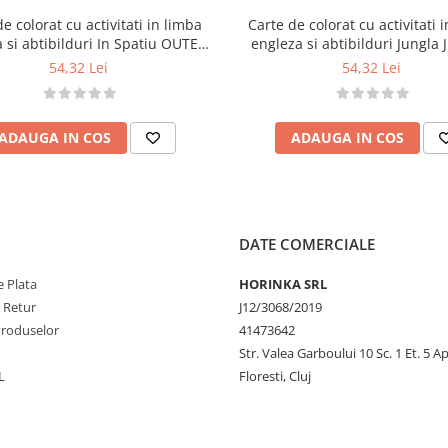
 bază
e colorat cu activitati in limba
Carte de colorat cu activitati 
entrarea
 si abtibilduri In Spatiu OUTER
engleza si abtibilduri Jungla
elor
SPACE
54,32 Lei
54,32 Lei
c și desen
și necesită supravegherea
ADAUGA IN COS
ADAUGA IN COS
dusul copilului.
i persoane adulte.
DATE COMERCIALE
 Plata
HORINKA SRL
e Retur
J12/3068/2019
Produselor
41473642
Str. Valea Garboului 10 Sc. 1 Et. 5 Ap
L
Floresti, Cluj