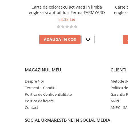
Încurajează
scrisul, cititul și calculele de
Carte de colorat cu activitati in limba
Carte d
Dezvoltă
coordonarea mână-ochi și conc
engleza si abtibilduri Ferma FARMYARD
engleza
Ajută la
recunoașterea culorilor și a form
54,32 Lei
Promovează
învățarea distractivă prin jo
Avertismente:
Produsul conține piese mici (abțibilduri) 
ADAUGA IN COS
unei persoane adulte.
Îndepărtați ambalajul înainte de a oferi pro
A se utiliza sub directa supraveghere a une
MAGAZINUL MEU
CLIENTI
Despre Noi
Metode de
Termeni si Conditii
Politica d
Politica de Confidentialitate
Garantia 
Politica de livrare
ANPC
Contact
ANPC - SA
SOCIAL
URMARESTE-NE IN SOCIAL MEDIA