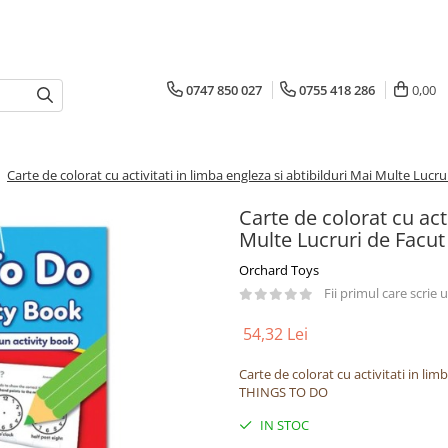
0747 850 027
0755 418 286
0,00
/
Carte de colorat cu activitati in limba engleza si abtibilduri Mai Multe L
Carte de colorat cu acti
Multe Lucruri de Fac
Orchard Toys
Fii primul care scrie
54,32 Lei
Carte de colorat cu activitati in li
THINGS TO DO
IN STOC