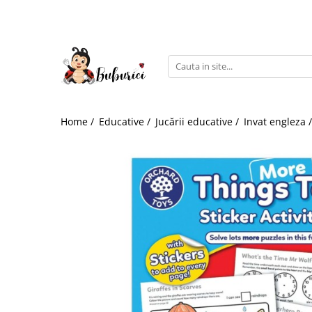
Categorii
Educative
Interactive
Construcții
Home /
Educative /
Jucării educative /
Invat engleza 
Accesorii
Exterior
Interior
Bucătărie
Pluș
Muzicale
Bebeluși
Diverse