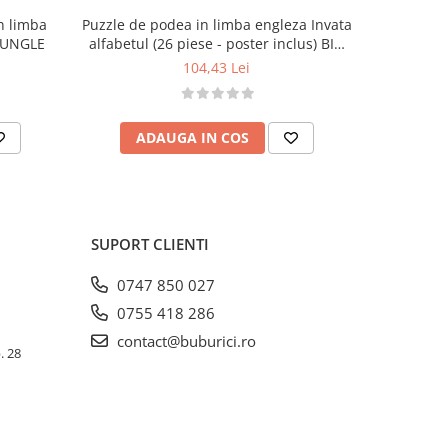
in limba
Puzzle de podea in limba engleza Invata
Carte de 
 JUNGLE
alfabetul (26 piese - poster inclus) BIG
engleza si
ALPHABET JIGSAW
104,43 Lei
ADAUGA IN COS
AD
SUPORT CLIENTI
0747 850 027
0755 418 286
contact@buburici.ro
. 28