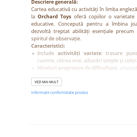
Descriere generală:
Cartea educativă cu activități în limba englez
la
Orchard Toys
oferă copiilor o varietate d
educative. Concepută pentru a îmbina joa
dezvoltă treptat abilități esențiale precum sc
spiritul de observație.
Caracteristici:
Include
activități variate
: trasare pun
cuvinte, citirea orei, adunări simple și color
Niveluri progresive de dificultate
, adaptat
Conține
45 de abțibilduri colorate
pentru c
Text și activități în
limba engleză
, ideale p
VEZI MAI MULT
Creată de
Orchard Toys UK
cu scop educaț
Informatii conformitate produs
Detalii tehnice:
Vârsta recomandată: 5 ani+
Material: hârtie de calitate, abțibilduri aut
Limba: engleză
Beneficii:
Stimulează
gândirea logică și rezolvarea