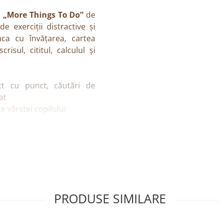
ă
„More Things To Do”
de
e exerciții distractive și
ca cu învățarea, cartea
risul, cititul, calculul și
ct cu punct, căutări de
at
e vârstei copilului
ompletarea exercițiilor
entru învățarea timpurie
ional
oadezive
PRODUSE SIMILARE
 de probleme