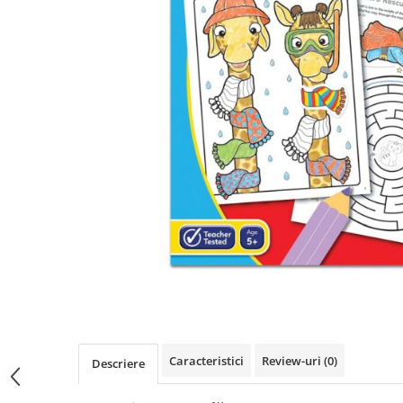
Păpuși
Mașinuțe
0-1 Ani
2-4 Ani
5-7 Ani
8-10 Ani
+10 Ani
Caracteristici
Review-uri
(0)
Descriere