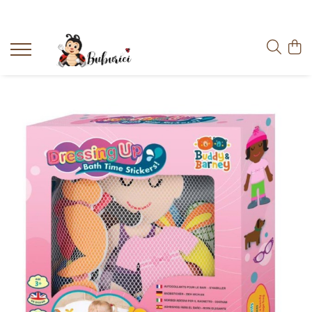
Categorii
Educative
Interactive
Construcții
Accesorii
Exterior
Interior
Bucătărie
Pluș
Muzicale
Bebeluși
Diverse