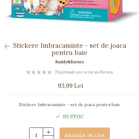
Păpuși
Mașinuțe
0-1 Ani
2-4 Ani
5-7 Ani
Stickere Imbracaminte - set de joaca
8-10 Ani
pentru baie
+10 Ani
Buddy&Barney
Fii primul care scrie un Review
93,99 Lei
Stickere Imbracaminte - set de joaca pentru baie
IN STOC
ADAUGA IN COS