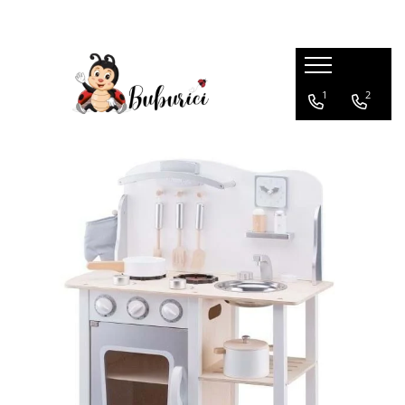
Categorii
1
2
Educative
Interactive
Construcții
Accesorii
Exterior
Interior
Bucătărie
Pluș
Muzicale
Bebeluși
Diverse