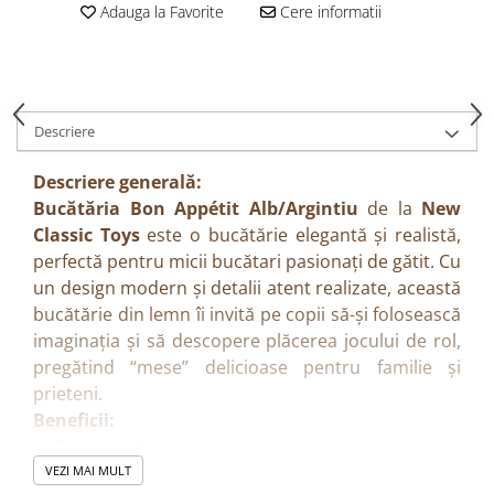
Adauga la Favorite
Cere informatii
Descriere
Descriere generală:
Bucătăria Bon Appétit Alb/Argintiu
de la
New
Classic Toys
este o bucătărie elegantă și realistă,
perfectă pentru micii bucătari pasionați de gătit. Cu
un design modern și detalii atent realizate, această
bucătărie din lemn îi invită pe copii să-și folosească
imaginația și să descopere plăcerea jocului de rol,
pregătind “mese” delicioase pentru familie și
prieteni.
Beneficii:
Stimulează creativitatea și imaginația.
Încurajează jocul de rol și cooperarea între copii.
VEZI MAI MULT