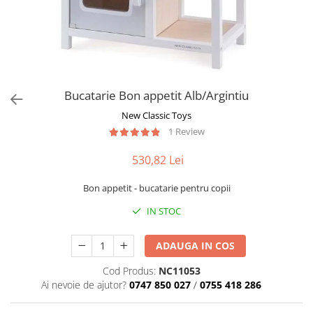
Păpuși
Mașinuțe
0-1 Ani
2-4 Ani
5-7 Ani
Bucatarie Bon appetit Alb/Argintiu
8-10 Ani
New Classic Toys
+10 Ani
1 Review
530,82 Lei
Bon appetit - bucatarie pentru copii
IN STOC
ADAUGA IN COS
Cod Produs:
NC11053
Ai nevoie de ajutor?
0747 850 027
/
0755 418 286