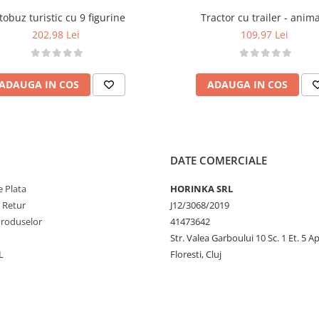
tobuz turistic cu 9 figurine
Tractor cu trailer - anim
202,98 Lei
109,97 Lei
ADAUGA IN COS
ADAUGA IN COS
ravegherea unui adult
ia copilului
 persoane adulte
DATE COMERCIALE
 Plata
HORINKA SRL
e Retur
J12/3068/2019
Produselor
41473642
Str. Valea Garboului 10 Sc. 1 Et. 5 Ap
L
Floresti, Cluj