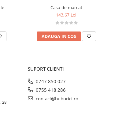
ale
Casa de marcat
Tr
143,67 Lei
ADAUGA IN COS
AD
SUPORT CLIENTI
0747 850 027
0755 418 286
contact@buburici.ro
. 28