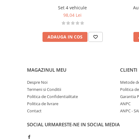
Detalii tehnice
Set 4 vehicule
Au
• Brand: Lelin Toys
98,04 Lei
• Material: lemn
• Dimensiuni: 62 x 62 x 110 cm (L x l x H)
Atentionari
ADAUGA IN COS
• Produsul contine piese mici si necesita sup
• Indepartati ambalajul inainte de a oferi jucar
• A se folosi sub directa supraveghere a unei
MAGAZINUL MEU
CLIENTI
Despre Noi
Metode de
Termeni si Conditii
Politica d
Politica de Confidentialitate
Garantia 
Politica de livrare
ANPC
Contact
ANPC - SA
SOCIAL
URMARESTE-NE IN SOCIAL MEDIA