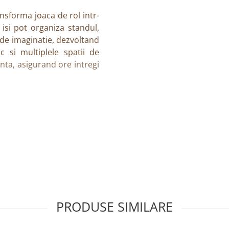
nsforma joaca de rol intr-
 isi pot organiza standul,
 de imaginatie, dezvoltand
ic si multiplele spatii de
anta, asigurand ore intregi
a despre cumparaturi si
expunere si depozitare
PRODUSE SIMILARE
umparator
 sunt incluse