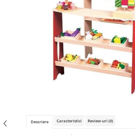
Păpuși
Mașinuțe
0-1 Ani
2-4 Ani
5-7 Ani
8-10 Ani
+10 Ani
Caracteristici
Review-uri
(0)
Descriere