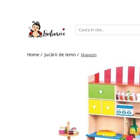
Categorii
Educative
Interactive
Construcții
Home /
Jucării de lemn /
Magazin
Accesorii
Exterior
Interior
Bucătărie
Pluș
Muzicale
Bebeluși
Diverse