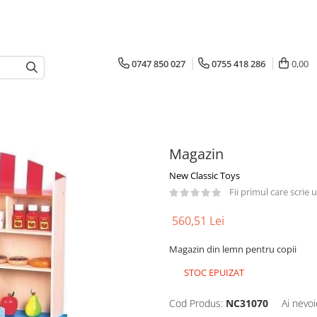
0747 850 027
0755 418 286
0,00
Magazin
New Classic Toys
Fii primul care scrie
560,51 Lei
Magazin din lemn pentru copii
STOC EPUIZAT
Cod Produs:
NC31070
Ai nevoi