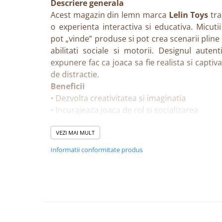
Descriere generala
Acest magazin din lemn marca
Lelin Toys
tra
o experienta interactiva si educativa. Micutii
pot „vinde” produse si pot crea scenarii pline
abilitati sociale si motorii. Designul autent
expunere fac ca joaca sa fie realista si captiv
de distractie.
Beneficii
• Dezvolta creativitatea si imaginatia
• Incurajeaza joaca de rol si socializarea
• Imbunatateste coordonarea mana–ochi
• Ajuta la invatarea conceptelor de baz
VEZI MAI MULT
organizare
Informatii conformitate produs
• Material durabil si sigur pentru copii
Caracteristici
• Magazin din lemn cu multiple spatii pentru 
• Design atractiv si structura stabila
• Perfect pentru jocuri de rol tip vanzator–c
• Accesoriile (fructe, legume, alimente etc.) nu