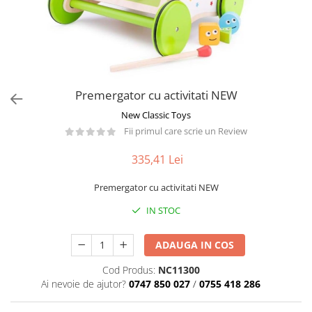
Păpuși
Mașinuțe
0-1 Ani
2-4 Ani
5-7 Ani
Premergator cu activitati NEW
8-10 Ani
New Classic Toys
+10 Ani
Fii primul care scrie un Review
335,41 Lei
Premergator cu activitati NEW
IN STOC
ADAUGA IN COS
Cod Produs:
NC11300
Ai nevoie de ajutor?
0747 850 027
/
0755 418 286