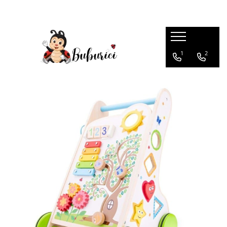
Categorii
1
2
Educative
Interactive
Construcții
Accesorii
Exterior
Interior
Bucătărie
Pluș
Muzicale
Bebeluși
Diverse