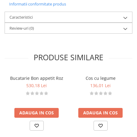
Informatii conformitate produs
animalelor
Stimulează gândirea logică și învățarea
Caracteristici
numerelor
Include xilofon — dezvoltă creativitatea muzicală
Review-uri
(0)
Caracteristici
Premergător robust din lemn
Panou frontal cu activități educative
Forme, numere, animale și elemente interactive
PRODUSE SIMILARE
Xilofon încorporat pentru joacă muzicală
Roți stabile, adaptate pentru primii pași
Detalii tehnice
Bucatarie Bon appetit Roz
Cos cu legume
Material: lemn
530,18 Lei
136,01 Lei
Dimensiuni:
32 x 32 x 49 cm
Vârsta recomandată:
12 luni+
Atenționări
Conține piese mici — a se folosi sub
ADAUGA IN COS
ADAUGA IN COS
supravegherea unui adult
Îndepărtați ambalajul înainte de oferirea jucăriei
copilului