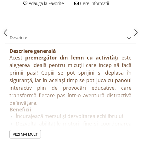
Adauga la Favorite
Cere informatii
Descriere
Descriere generală
Acest
premergător din lemn cu activități
este
alegerea ideală pentru micuții care încep să facă
primii pași! Copiii se pot sprijini și deplasa în
siguranță, iar în același timp se pot juca cu panoul
interactiv plin de provocări educative, care
transformă fiecare pas într-o aventură distractivă
de învățare.
Beneficii
Încurajează mersul și dezvoltarea echilibrului
Dezvoltă abilitățile motorii fine și coordonarea
mână-ochi
VEZI MAI MULT
Ajută la recunoașterea formelor, culorilor și