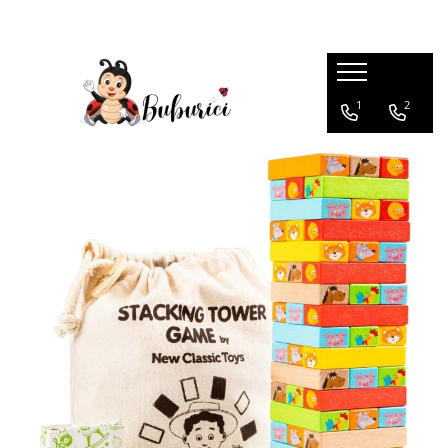
Categorii
1
2
Educative
Interactive
Construcții
Accesorii
Exterior
Interior
Bucătărie
Pluș
Muzicale
Bebeluși
Diverse