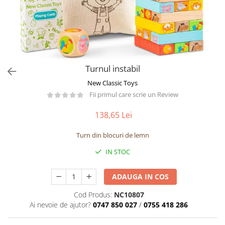
Păpuși
Mașinuțe
0-1 Ani
2-4 Ani
5-7 Ani
Turnul instabil
8-10 Ani
New Classic Toys
+10 Ani
Fii primul care scrie un Review
138,65 Lei
Turn din blocuri de lemn
IN STOC
ADAUGA IN COS
Cod Produs:
NC10807
Ai nevoie de ajutor?
0747 850 027
/
0755 418 286