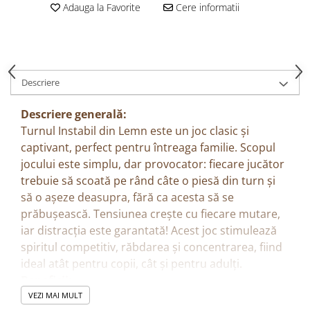
Adauga la Favorite
Cere informatii
Descriere
Descriere generală:
Turnul Instabil din Lemn este un joc clasic și
captivant, perfect pentru întreaga familie. Scopul
jocului este simplu, dar provocator: fiecare jucător
trebuie să scoată pe rând câte o piesă din turn și
să o așeze deasupra, fără ca acesta să se
prăbușească. Tensiunea crește cu fiecare mutare,
iar distracția este garantată! Acest joc stimulează
spiritul competitiv, răbdarea și concentrarea, fiind
ideal atât pentru copii, cât și pentru adulți.
Beneficii:
Dezvoltă coordonarea mână–ochi și abilitățile
VEZI MAI MULT