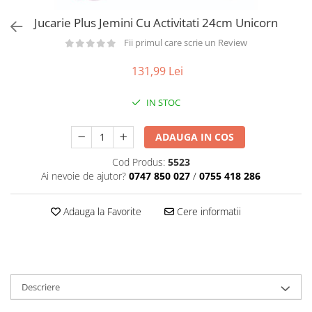
Păpuși
Jucarie Plus Jemini Cu Activitati 24cm Unicorn
Mașinuțe
Fii primul care scrie un Review
0-1 Ani
2-4 Ani
131,99 Lei
5-7 Ani
IN STOC
8-10 Ani
+10 Ani
ADAUGA IN COS
Cod Produs:
5523
Ai nevoie de ajutor?
0747 850 027
/
0755 418 286
Adauga la Favorite
Cere informatii
Descriere