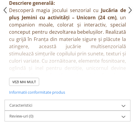
Descriere generală:
Descoperă magia jocului senzorial cu
Jucăria de
pluș Jemini cu activități – Unicorn (24 cm)
, un
companion moale, colorat și interactiv, special
conceput pentru dezvoltarea bebelușilor. Realizată
cu grijă în Franța din materiale sigure și plăcute la
atingere, această jucărie multisenzorială
stimulează simțurile copilului prin sunete, texturi și
culori variate. Cu zornăitoare, elemente fosnitoare,
oglindă și inel pentru dentiție, unicornul devine
rapid jucăria preferată a celor mici, oferind ore
întregi de descoperiri și distracție.
VEZI MAI MULT
Beneficii:
Informatii conformitate produs
Stimulează dezvoltarea simțurilor tactile, vizuale
și auditive.
Caracteristici
Încurajează coordonarea mână–ochi și
Review-uri
(0)
explorarea senzorială.
Ajută la calmarea disconfortului gingival prin
inelul pentru dentiție.