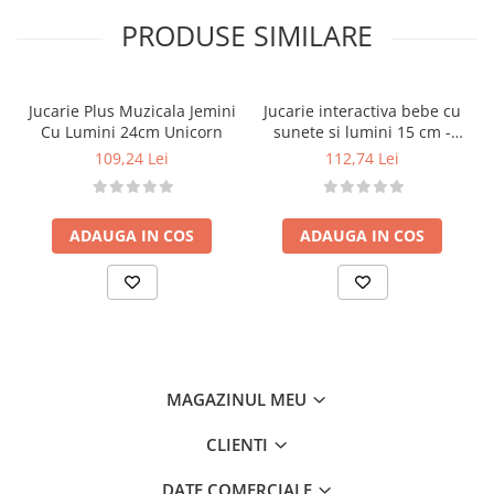
Promovează joaca activă și curiozitatea naturală
PRODUSE SIMILARE
a copilului.
Oferă siguranță și confort datorită materialelor
moi și non-toxice.
Jucarie Plus Muzicala Jemini
Jucarie interactiva bebe cu
Caracteristici:
Cu Lumini 24cm Unicorn
sunete si lumini 15 cm -
Jucărie de pluș Unicorn cu activități multiple.
Vulpe
109,24 Lei
112,74 Lei
Include: zornăitoare, element fosnitor, oglindă și
inel pentru dentiție.
Material moale, sigur și plăcut la atingere.
ADAUGA IN COS
ADAUGA IN COS
Design atractiv, colorat, ideal pentru stimulare
senzorială.
Fabricată în Franța, conform standardelor
europene de siguranță.
Detalii tehnice:
Dimensiune: 24 cm
MAGAZINUL MEU
Greutate: 105 g
Material: pluș moale de calitate superioară
CLIENTI
Țara de fabricație: Franța
DATE COMERCIALE