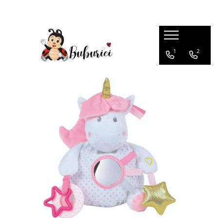
Categorii
1
2
Educative
Interactive
Construcții
Accesorii
Exterior
Interior
Bucătărie
Pluș
Muzicale
Bebeluși
Diverse