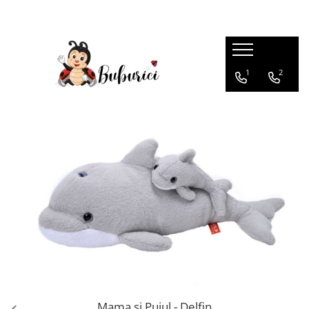
Categorii
1
2
Educative
Interactive
Construcții
Accesorii
Exterior
Interior
Bucătărie
Pluș
Muzicale
Bebeluși
Diverse
Mama si Puiul - Delfin