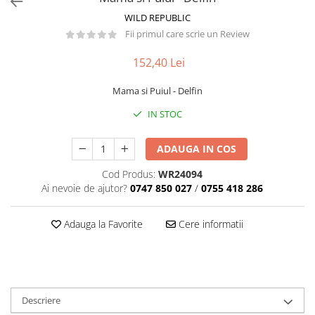
Păpuși
WILD REPUBLIC
Mașinuțe
Fii primul care scrie un Review
0-1 Ani
152,40 Lei
2-4 Ani
5-7 Ani
Mama si Puiul - Delfin
8-10 Ani
IN STOC
+10 Ani
ADAUGA IN COS
Cod Produs:
WR24094
Ai nevoie de ajutor?
0747 850 027
/
0755 418 286
Adauga la Favorite
Cere informatii
Descriere