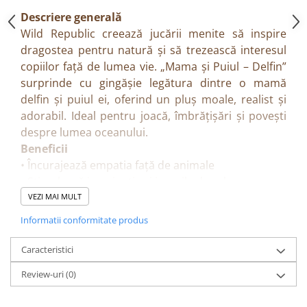
Descriere generală
Wild Republic creează jucării menite să inspire
dragostea pentru natură și să trezească interesul
copiilor față de lumea vie. „Mama și Puiul – Delfin”
surprinde cu gingășie legătura dintre o mamă
delfin și puiul ei, oferind un pluș moale, realist și
adorabil. Ideal pentru joacă, îmbrățișări și povești
despre lumea oceanului.
Beneficii
• Încurajează empatia față de animale
• Stimulează imaginația și jocurile de rol
• Potrivit pentru învățare despre viața marină
VEZI MAI MULT
• Pluș foarte moale și plăcut la atingere
Informatii conformitate produs
Caracteristici
• Set de pluș: mamă delfin + pui
Caracteristici
• Design realist, detalii atent realizate
Review-uri
(0)
• Materiale sigure, non-toxice
• Perfect ca dar sau pentru colecție