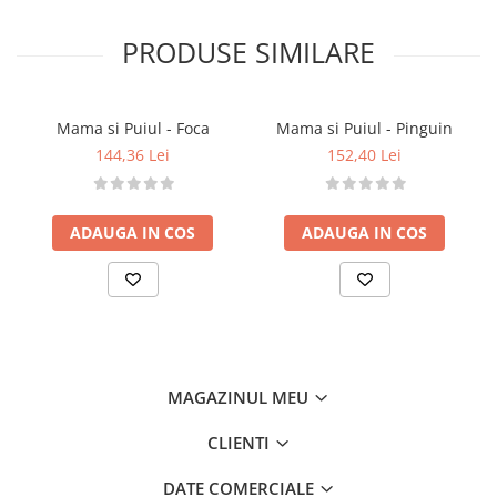
Detalii tehnice
• Dimensiune: 38 cm
PRODUSE SIMILARE
• Material sigur, fără PVC
• Brand: Wild Republic
Atenționări
Mama si Puiul - Foca
Mama si Puiul - Pinguin
• Se recomandă supravegherea unui adult pentru
144,36 Lei
152,40 Lei
copiii mici
• Îndepărtați ambalajul înainte de utilizare
• Culorile și detaliile pot varia ușor
ADAUGA IN COS
ADAUGA IN COS
MAGAZINUL MEU
CLIENTI
DATE COMERCIALE