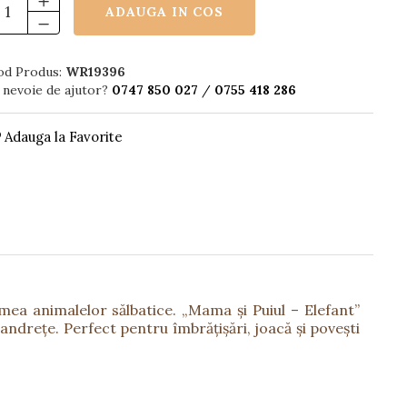
ADAUGA IN COS
od Produs:
WR19396
 nevoie de ajutor?
0747 850 027
/
0755 418 286
Adauga la Favorite
umea animalelor sălbatice. „Mama și Puiul – Elefant”
tandrețe. Perfect pentru îmbrățișări, joacă și povești