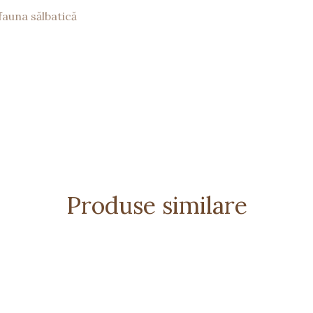
fauna sălbatică
Produse similare
iii mici