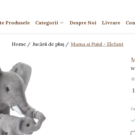
te Produsele
Categorii
Despre Noi
Livrare
Con
Home /
Jucării de pluș /
Mama si Puiul - Elefant
M
W
Ju