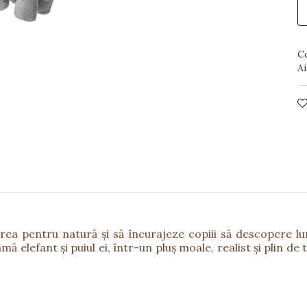
C
Ai
irea pentru natură și să încurajeze copiii să descopere l
 elefant și puiul ei, într-un pluș moale, realist și plin de 