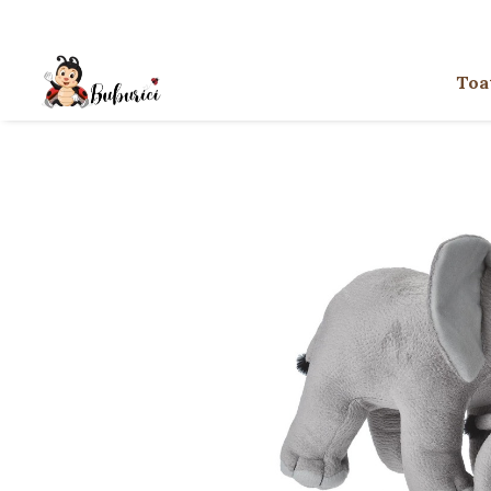
Categorii
Toa
Educative
Interactive
Construcții
Accesorii
Exterior
Interior
Bucătărie
Pluș
Muzicale
Bebeluși
Diverse