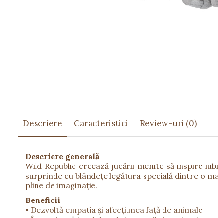
Păpuși
Mașinuțe
0-1 Ani
2-4 Ani
5-7 Ani
8-10 Ani
+10 Ani
Descriere
Caracteristici
Review-uri
(0)
Descriere generală
Wild Republic creează jucării menite să inspire iub
surprinde cu blândețe legătura specială dintre o mamă
pline de imaginație.
Beneficii
• Dezvoltă empatia și afecțiunea față de animale