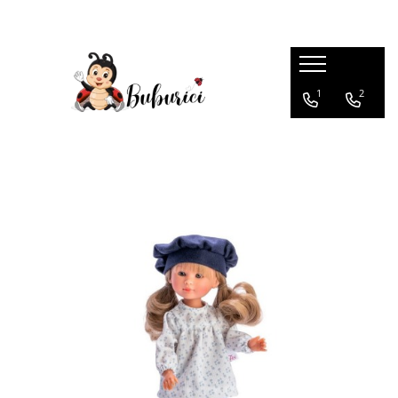
Categorii
1
2
Educative
Interactive
Construcții
Accesorii
Exterior
Interior
Bucătărie
Pluș
Muzicale
Bebeluși
Diverse