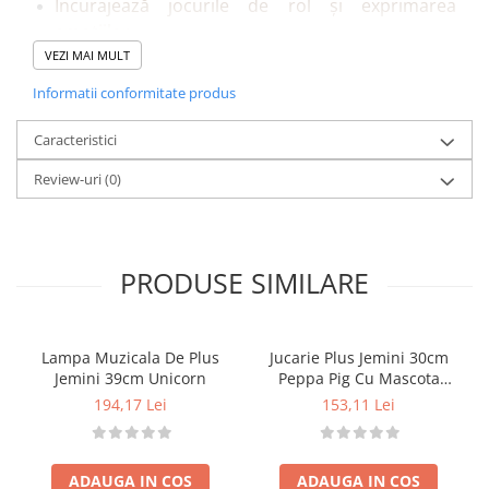
Încurajează jocurile de rol și exprimarea
emoțiilor.
Stimulează imaginația și creativitatea copiilor.
VEZI MAI MULT
Dezvoltă empatia și abilitățile sociale.
Informatii conformitate produs
Materiale sigure, conforme standardelor
europene.
Caracteristici
Design realist și accesorii atent lucrate, atractive
Review-uri
(0)
și colorate.
Caracteristici:
Culoarea părului: blond, lung.
Culoarea ochilor: albaștri.
PRODUSE SIMILARE
Etnie: caucaziană.
Dimensiune: 30 cm.
Funcții: articulații flexibile la mâini și picioare.
Lampa Muzicala De Plus
Jucarie Plus Jemini 30cm
Accesorii: 1 bască albastră, 2 codițe.
Jemini 39cm Unicorn
Peppa Pig Cu Mascota
Material: cap, mâini și picioare din vinil moale.
Unicorn
194,17 Lei
153,11 Lei
Fabricată în Spania –
ASIVIL
, brand recunoscut
pentru păpuși realiste și de calitate.
Detalii tehnice:
ADAUGA IN COS
ADAUGA IN COS