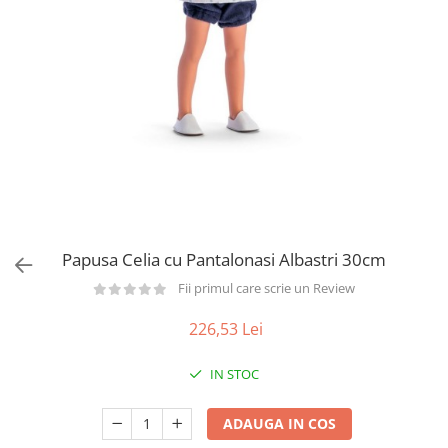
Păpuși
Mașinuțe
0-1 Ani
2-4 Ani
5-7 Ani
8-10 Ani
+10 Ani
Papusa Celia cu Pantalonasi Albastri 30cm
Fii primul care scrie un Review
226,53 Lei
IN STOC
ADAUGA IN COS