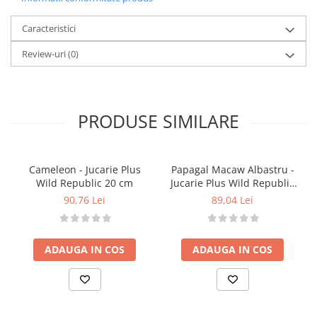
manipulare și joacă
Caracteristici
Caracteristici
Design realist cu detalii precum urechi mari și
trompă specifică
Review-uri
(0)
Material moale, sigur și plăcut la atingere
Dimensiune ideală pentru mânuțele copiilor
Perfect pentru joacă, decor sau cadou tematic
safari
PRODUSE SIMILARE
Detalii tehnice
Dimensiune: 20 cm
Material: pluș moale și sigur pentru copii
Cameleon - Jucarie Plus
Papagal Macaw Albastru -
Vârsta recomandată: 2 ani+
Wild Republic 20 cm
Jucarie Plus Wild Republic
Atenționări
20 cm
90,76 Lei
89,04 Lei
Îndepărtați ambalajul înainte de a oferi jucăria
copilului
Se recomandă supraveghere pentru copiii foarte
ADAUGA IN COS
ADAUGA IN COS
mici