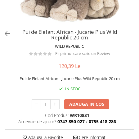
Păpuși
Mașinuțe
0-1 Ani
2-4 Ani
Pui de Elefant African - Jucarie Plus Wild
Republic 20 cm
5-7 Ani
WILD REPUBLIC
8-10 Ani
Fii primul care scrie un Review
+10 Ani
120,39 Lei
Pui de Elefant African - Jucarie Plus Wild Republic 20 cm
IN STOC
ADAUGA IN COS
Cod Produs:
WR10831
Ai nevoie de ajutor?
0747 850 027
/
0755 418 286
Adauga la Favorite
Cere informatii