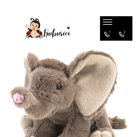
Categorii
1
2
Educative
Interactive
Construcții
Accesorii
Exterior
Interior
Bucătărie
Pluș
Muzicale
Bebeluși
Diverse