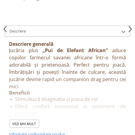
Descriere
Descriere generală
Jucăria plus
„Pui de Elefant African”
aduce
copiilor farmecul savanei africane într-o formă
adorabilă și prietenoasă. Perfect pentru joacă,
îmbrățișări și povești înainte de culcare, această
jucărie devine rapid un companion drag pentru cei
mici.
Beneficii
Stimulează imaginația și joaca de rol
Oferă confort emoțional și sentiment de
siguranță
Încurajează empatia și iubirea pentru animale
VEZI MAI MULT
Ajută la dezvoltarea abilităților motorii fine prin
Informatii conformitate produs