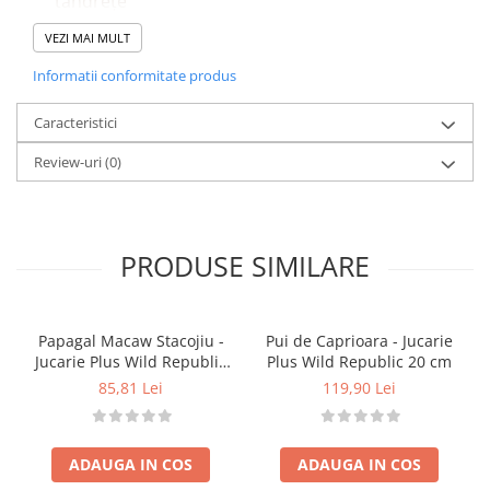
tandrețe
Stimulează interesul copiilor pentru lumea
VEZI MAI MULT
animalelor sălbatice
Informatii conformitate produs
Ajută la dezvoltarea abilităților motorii fine și
cognitive
Caracteristici
Caracteristici
Material foarte moale și plăcut la atingere
Review-uri
(0)
Detalii realiste: pete, expresie, corp bine
proporționat
Perfect pentru îmbrățișat și joacă zilnică
Ușor de manevrat de către copiii mici
PRODUSE SIMILARE
Detalii tehnice
Dimensiune: 20 cm
Material: pluș calitativ, sigure pentru copii
Papagal Macaw Stacojiu -
Pui de Caprioara - Jucarie
Marcă: Wild Republic
Jucarie Plus Wild Republic
Plus Wild Republic 20 cm
Vârsta recomandată: 2 ani+
20 cm
85,81 Lei
119,90 Lei
Atenționări
Îndepărtați ambalajul înainte de utilizare
A se utiliza sub supravegherea unui adult la
ADAUGA IN COS
ADAUGA IN COS
copiii mici