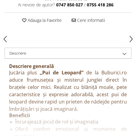
Ai nevoie de ajutor?
0747 850 027
/
0755 418 286
Adauga la Favorite
Cere informatii
Descriere
Descriere generală
Jucăria plus
„Pui de Leopard”
de la Buburici.ro
aduce frumusețea și misterul junglei direct în
brațele celor mici. Realizat cu blăniță moale, pete
caracteristice și expresie adorabilă, acest pui de
leopard devine rapid un prieten de nădejde pentru
îmbrățișări și joacă imaginară.
Beneficii
Încurajează jocul de rol și imaginația
Oferă confort emoțional și momente de