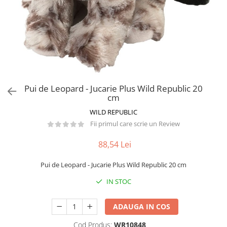
Păpuși
Mașinuțe
0-1 Ani
2-4 Ani
5-7 Ani
8-10 Ani
Pui de Leopard - Jucarie Plus Wild Republic 20
+10 Ani
cm
WILD REPUBLIC
Fii primul care scrie un Review
88,54 Lei
Pui de Leopard - Jucarie Plus Wild Republic 20 cm
IN STOC
ADAUGA IN COS
Cod Produs:
WR10848