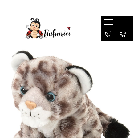
Categorii
1
2
Educative
Interactive
Construcții
Accesorii
Exterior
Interior
Bucătărie
Pluș
Muzicale
Bebeluși
Diverse