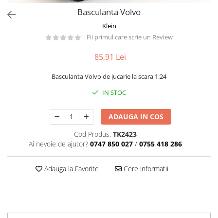
Păpuși
Basculanta Volvo
Mașinuțe
Klein
0-1 Ani
Fii primul care scrie un Review
2-4 Ani
85,91 Lei
5-7 Ani
8-10 Ani
Basculanta Volvo de jucarie la scara 1:24
+10 Ani
IN STOC
ADAUGA IN COS
Cod Produs:
TK2423
Ai nevoie de ajutor?
0747 850 027
/
0755 418 286
Adauga la Favorite
Cere informatii