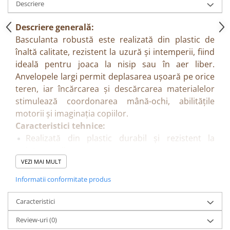
Descriere
Descriere generală:
Basculanta robustă este realizată din plastic de
înaltă calitate, rezistent la uzură și intemperii, fiind
ideală pentru joaca la nisip sau în aer liber.
Anvelopele largi permit deplasarea ușoară pe orice
teren, iar încărcarea și descărcarea materialelor
stimulează coordonarea mână-ochi, abilitățile
motorii și imaginația copiilor.
Caracteristici tehnice:
Realizată din plastic durabil și rezistent la
intemperii
Replica basculantei Volvo la scara 1:24
VEZI MAI MULT
Anvelope largi pentru stabilitate și mobilitate pe
Informatii conformitate produs
diverse terenuri
Dimensiuni și greutate:
Caracteristici
Dimensiuni produs: 22 x 11 x 12 cm
Review-uri
(0)
Greutate: 260 g