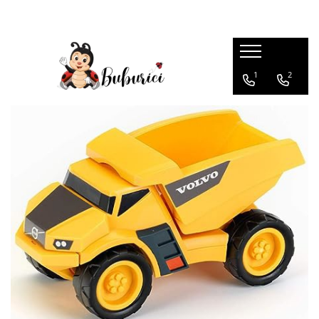
Categorii
1
2
Educative
Interactive
Construcții
Accesorii
Exterior
Interior
Bucătărie
Pluș
Muzicale
Bebeluși
Diverse