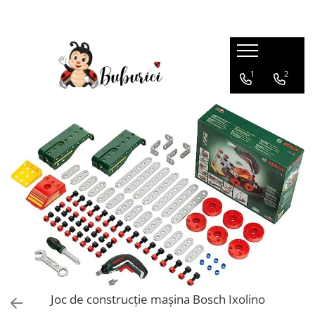
Categorii
1
2
Educative
Interactive
Construcții
Accesorii
Exterior
Interior
Bucătărie
Pluș
Muzicale
Bebeluși
Diverse
Joc de construcție mașina Bosch Ixolino