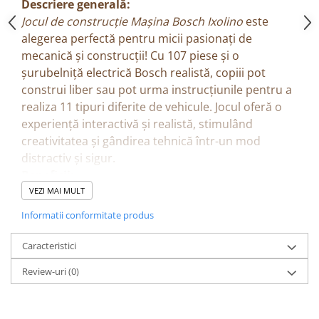
Descriere generală:
Jocul de construcție Mașina Bosch Ixolino
este
alegerea perfectă pentru micii pasionați de
mecanică și construcții! Cu 107 piese și o
șurubelniță electrică Bosch realistă, copiii pot
construi liber sau pot urma instrucțiunile pentru a
realiza 11 tipuri diferite de vehicule. Jocul oferă o
experiență interactivă și realistă, stimulând
creativitatea și gândirea tehnică într-un mod
distractiv și sigur.
Beneficii:
Dezvoltă motricitatea fină și coordonarea
VEZI MAI MULT
mână–ochi
Informatii conformitate produs
Stimulează gândirea logică, planificarea și
atenția la detalii
Caracteristici
Încurajează creativitatea și învățarea prin joacă
Review-uri
(0)
Promovează interesul pentru tehnică și
construcții
Învață copiii noțiuni de bază despre