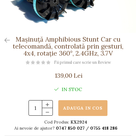
Păpuși
Mașinuțe
0-1 Ani
2-4 Ani
5-7 Ani
Mașinuță Amphibious Stunt Car cu
telecomandă, controlată prin gesturi,
8-10 Ani
4x4, rotație 360°, 2.4GHz, 3.7V
+10 Ani
Fii primul care scrie un Review
139,00 Lei
IN STOC
ADAUGA IN COS
Cod Produs:
KX2924
Ai nevoie de ajutor?
0747 850 027
/
0755 418 286