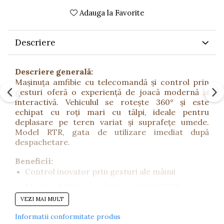
Adauga la Favorite
Descriere
Descriere generală:
Mașinuța amfibie cu telecomandă și control prin
gesturi oferă o experiență de joacă modernă și
interactivă. Vehiculul se rotește 360° și este
echipat cu roți mari cu tălpi, ideale pentru
deplasare pe teren variat și suprafețe umede.
Model RTR, gata de utilizare imediat după
despachetare.
Beneficii:
Control inovator prin gesturi ale mâinii
Manevrabilitate excelentă – rotație 360°
VEZI MAI MULT
Poate fi utilizată pe uscat și în contact scurt cu
apa
Informatii conformitate produs