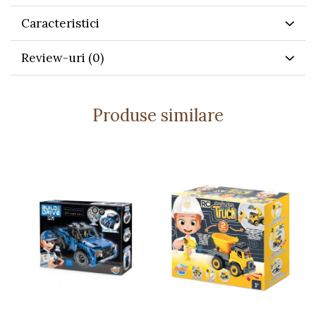
Distracție instantă: nu necesită asamblare
Caracteristici
Aderență ridicată datorită roților speciale
Caracteristici:
Review-uri
(0)
Sistem de control: telecomandă + gesturi
Frecvență: 2.4 GHz
Rotație completă 360°
Produse similare
Roți mari cu tălpi pentru stabilitate
Rezistentă la stropire și contact scurt cu apa
Model RTR – gata de utilizare
Detalii tehnice:
Alimentare: 3.7V
Dimensiuni: 16 × 16 × 8 cm
Tip produs: mașină amfibie RC
Funcții: control gesturi, rotire 360°, deplasare
pe diverse terenuri