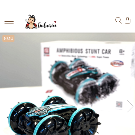
Categorii
Educative
NOU
Interactive
Construcții
Accesorii
Exterior
Interior
Bucătărie
Pluș
Muzicale
Bebeluși
Diverse