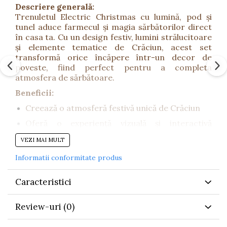
Descriere generală:
Trenuletul Electric Christmas cu lumină, pod și
tunel aduce farmecul și magia sărbătorilor direct
în casa ta. Cu un design festiv, lumini strălucitoare
și elemente tematice de Crăciun, acest set
transformă orice încăpere într-un decor de
poveste, fiind perfect pentru a completa
atmosfera de sărbătoare.
Beneficii:
Creează o atmosferă festivă unică de Crăciun
Oferă o experiență vizuală și interactivă
captivantă
VEZI MAI MULT
Încurajează momentele speciale în familie
Informatii conformitate produs
Poate fi integrat în decorul de sărbători, lângă
brad sau pe masă
Caracteristici
Potrivit pentru copii și adulți – distracție pentru
întreaga familie
Review-uri
(0)
Caracteristici: