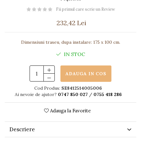
Păpuși
Fii primul care scrie un Review
Mașinuțe
0-1 Ani
232,42 Lei
2-4 Ani
5-7 Ani
Dimensiuni traseu, dupa instalare: 175 x 100 cm.
8-10 Ani
IN STOC
+10 Ani
ADAUGA IN COS
Cod Produs:
SE8412514005006
Ai nevoie de ajutor?
0747 850 027
/
0755 418 286
Adauga la Favorite
Descriere