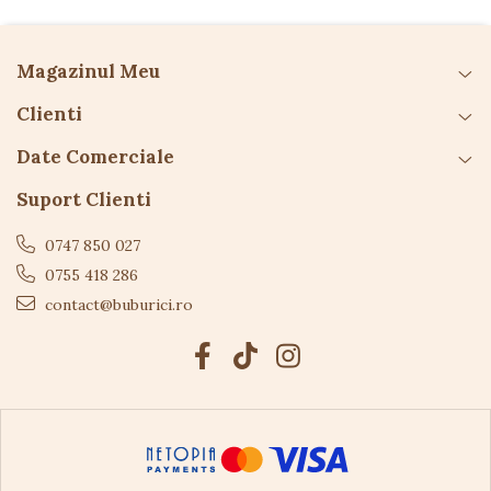
A se utiliza sub supravegherea unui adult
Îndepărtați ambalajul înainte de utilizare
Magazinul Meu
Clienti
Date Comerciale
Suport Clienti
0747 850 027
0755 418 286
contact@buburici.ro