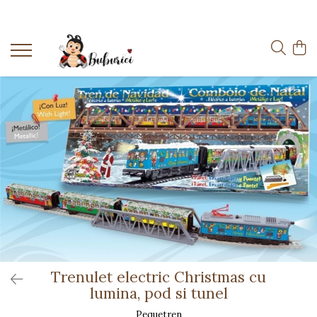
Categorii
Educative
Interactive
Construcții
Accesorii
Exterior
Interior
Bucătărie
Pluș
Muzicale
Bebeluși
Trenulet electric Christmas cu
lumina, pod si tunel
Diverse
Pequetren