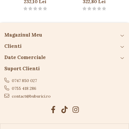
232,10 Lei
322,80 Lei
Atenționări:
peisaj
Nu este potrivit pentru copiii sub 3 ani – conține
piese mici
A se folosi sub supravegherea unui adult
Magazinul Meu
Îndepărtați ambalajul înainte de oferire
copilului
Clienti
Date Comerciale
Suport Clienti
0747 850 027
0755 418 286
contact@buburici.ro