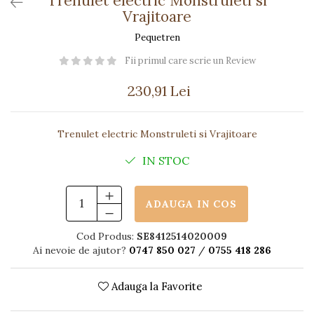
Trenulet electric Monstruleti si
Păpuși
Vrajitoare
Mașinuțe
Pequetren
0-1 Ani
Fii primul care scrie un Review
2-4 Ani
5-7 Ani
230,91 Lei
8-10 Ani
+10 Ani
Trenulet electric Monstruleti si Vrajitoare
IN STOC
ADAUGA IN COS
Cod Produs:
SE8412514020009
Ai nevoie de ajutor?
0747 850 027
/
0755 418 286
Adauga la Favorite