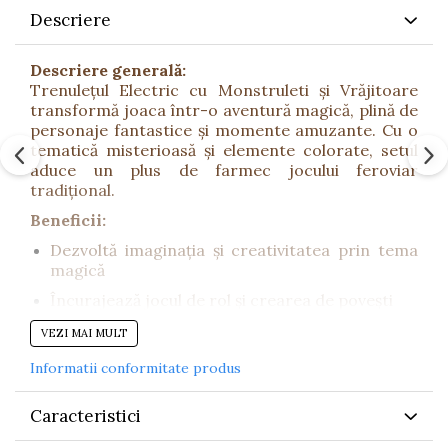
Descriere
Descriere generală:
Trenulețul Electric cu Monstruleti și Vrăjitoare
transformă joaca într-o aventură magică, plină de
personaje fantastice și momente amuzante. Cu o
tematică misterioasă și elemente colorate, setul
aduce un plus de farmec jocului feroviar
tradițional.
Beneficii:
Dezvoltă imaginația și creativitatea prin tema
magică
Încurajează jocul de rol și crearea de povești
Dezvoltă coordonarea mână–ochi și abilitățile
VEZI MAI MULT
motorii
Informatii conformitate produs
Consolidează abilitățile sociale și colaborarea
(ideal pentru joacă în grup)
Caracteristici
Stimulează autonomia datorită funcției de