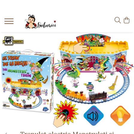
Categorii
Educative
Interactive
Construcții
Accesorii
Exterior
Interior
Bucătărie
Pluș
Muzicale
Bebeluși
Diverse