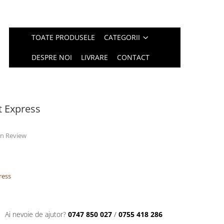
TOATE PRODUSELE
CATEGORII
DESPRE NOI
LIVRARE
CONTACT
t Express
 un Review
ress
Ai nevoie de ajutor?
0747 850 027
/
0755 418 286