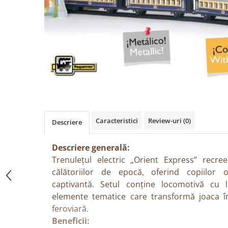
Păpuși
Mașinuțe
0-1 Ani
2-4 Ani
5-7 Ani
8-10 Ani
+10 Ani
Caracteristici
Review-uri
(0)
Descriere
Descriere generală:
Trenulețul electric „Orient Express” recre
călătoriilor de epocă, oferind copiilor o
captivantă. Setul conține locomotivă cu l
elemente tematice care transformă joaca î
feroviară.
Beneficii: