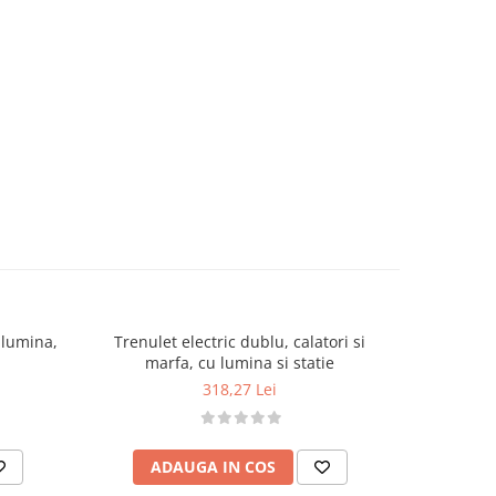
 lumina,
Trenulet electric dublu, calatori si
Trenulet e
marfa, cu lumina si statie
ind
318,27 Lei
ADAUGA IN COS
AD