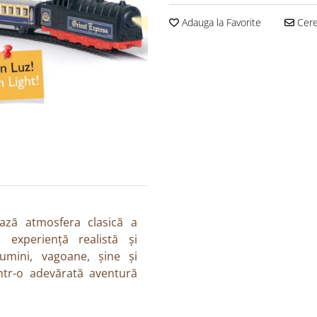
Adauga la Favorite
Cere 
ează atmosfera clasică a
 experiență realistă și
umini, vagoane, șine și
ntr-o adevărată aventură