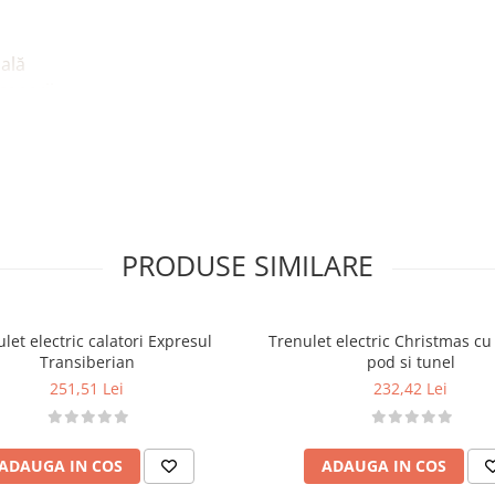
ială
cenarii
p
ară, tunel, pod, semafor
eu mare
PRODUSE SIMILARE
ecorului
e șine
let electric calatori Expresul
Trenulet electric Christmas cu
) —
neincluse
Transiberian
pod si tunel
251,51 Lei
232,42 Lei
ADAUGA IN COS
ADAUGA IN COS