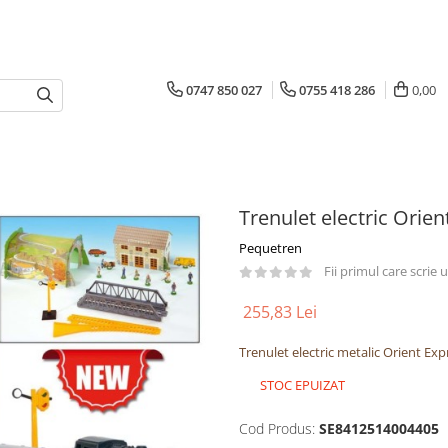
0747 850 027
0755 418 286
0,00
Trenulet electric Orien
Pequetren
Fii primul care scrie
255,83 Lei
Trenulet electric metalic Orient Exp
STOC EPUIZAT
Cod Produs:
SE8412514004405