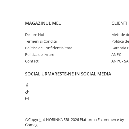
12 șine curbe
6 șine drepte
1 tracker
MAGAZINUL MEU
CLIENTI
1 pod
1 stație
Despre Noi
Metode de
1 tunel
Termeni si Conditii
Politica d
1 semafor
Politica de Confidentialitate
Garantia 
1 tablă cu figurine & mașinuțe + 10 supo
Politica de livrare
ANPC
Atenționări:
Contact
ANPC - SA
Vârsta recomandată: 3 ani+
SOCIAL
URMARESTE-NE IN SOCIAL MEDIA
Conține piese mici — pericol de înghițire
A se utiliza sub supravegherea unui adult
Îndepărtați ambalajul înainte de utilizare
©Copyright HORINKA SRL 2026
Platforma E-commerce by
Gomag