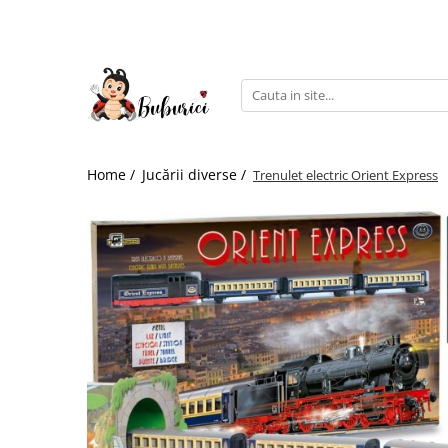
Categorii
Educative
Interactive
Construcții
Home /
Jucării diverse /
Trenulet electric Orient Express
Accesorii
Exterior
Interior
Bucătărie
Pluș
Muzicale
Bebeluși
Diverse