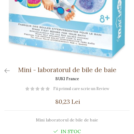
Păpuși
Mașinuțe
0-1 Ani
2-4 Ani
5-7 Ani
8-10 Ani
+10 Ani
Mini - laboratorul de bile de baie
BUKI France
Fii primul care scrie un Review
80,23 Lei
Mini laboratorul de bile de baie
IN STOC