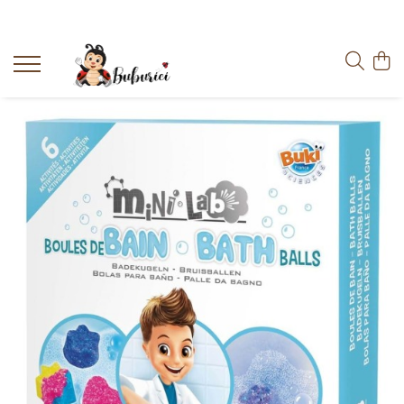
Categorii
Educative
Interactive
Construcții
Accesorii
Exterior
Interior
Bucătărie
Pluș
Muzicale
Bebeluși
Diverse