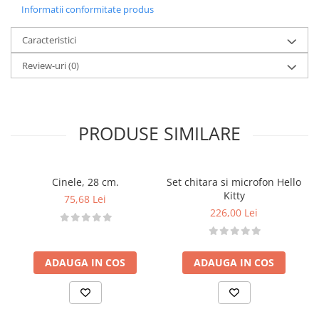
Dezvoltă coordonarea mână-ochi și dexteritatea
Informatii conformitate produs
Introduce copiii în universul muzicii într-un mod
distractiv
Caracteristici
Instrucțiuni:
Review-uri
(0)
Instrucțiunile pentru utilizare sunt disponibile în
limba română online.
Avertismente:
Produsul conține piese mici și necesită
PRODUSE SIMILARE
supravegherea unei persoane adulte
Îndepărtați ambalajul înainte de a da jucăria
copilului
Cinele, 28 cm.
Set chitara si microfon Hello
A se folosi sub supravegherea directă a unui
Kitty
75,68 Lei
adult
226,00 Lei
Pentru a va familiariza cu instrumentul, gasiti
instructiunile in limba romana
aici
.
ADAUGA IN COS
ADAUGA IN COS