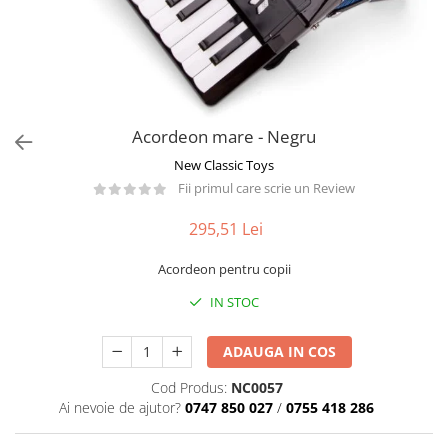
Păpuși
Mașinuțe
0-1 Ani
2-4 Ani
5-7 Ani
Acordeon mare - Negru
8-10 Ani
New Classic Toys
+10 Ani
Fii primul care scrie un Review
295,51 Lei
Acordeon pentru copii
IN STOC
ADAUGA IN COS
Cod Produs:
NC0057
Ai nevoie de ajutor?
0747 850 027
/
0755 418 286