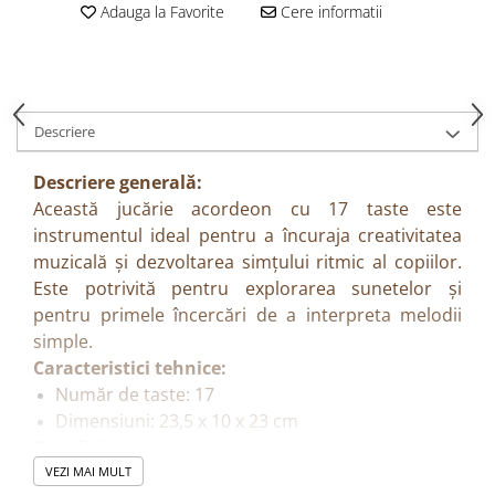
Adauga la Favorite
Cere informatii
Descriere
Descriere generală:
Această jucărie acordeon cu 17 taste este
instrumentul ideal pentru a încuraja creativitatea
muzicală și dezvoltarea simțului ritmic al copiilor.
Este potrivită pentru explorarea sunetelor și
pentru primele încercări de a interpreta melodii
simple.
Caracteristici tehnice:
Număr de taste: 17
Dimensiuni: 23,5 x 10 x 23 cm
Beneficii:
Stimulează creativitatea muzicală
VEZI MAI MULT