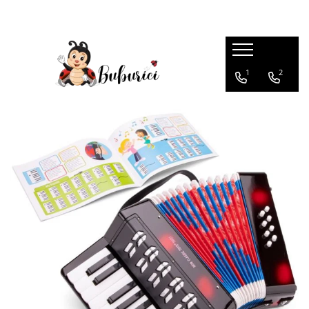
Categorii
1
2
Educative
Interactive
Construcții
Accesorii
Exterior
Interior
Bucătărie
Pluș
Muzicale
Bebeluși
Diverse