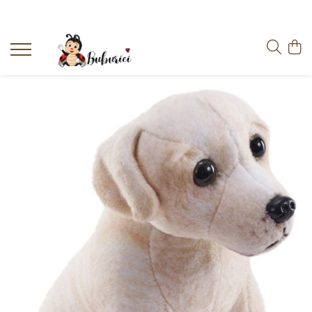
Categorii
Educative
Interactive
Construcții
Accesorii
Exterior
Interior
Bucătărie
Pluș
Muzicale
Bebeluși
Diverse