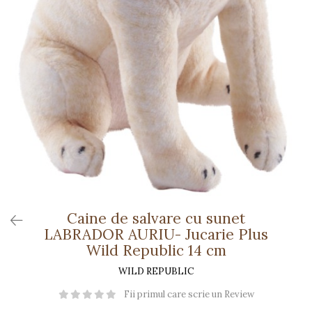
Păpuși
Mașinuțe
0-1 Ani
2-4 Ani
5-7 Ani
8-10 Ani
+10 Ani
Caine de salvare cu sunet
LABRADOR AURIU- Jucarie Plus
Wild Republic 14 cm
WILD REPUBLIC
Fii primul care scrie un Review