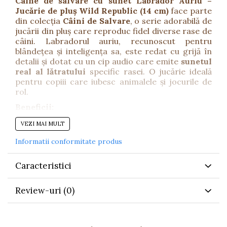
Câine de salvare cu sunet Labrador Auriu –
Jucărie de pluș Wild Republic (14 cm)
face parte
din colecția
Câini de Salvare
, o serie adorabilă de
jucării din pluș care reproduc fidel diverse rase de
câini. Labradorul auriu, recunoscut pentru
blândețea și inteligența sa, este redat cu grijă în
detalii și dotat cu un cip audio care emite
sunetul
real al lătratului
specific rasei. O jucărie ideală
pentru copiii care iubesc animalele și jocurile de
rol.
Beneficii:
Încurajează empatia și grija față de animale.
VEZI MAI MULT
Stimulează imaginația și jocul simbolic.
Informatii conformitate produs
Ajută la dezvoltarea simțurilor prin texturi și
sunete realiste.
Caracteristici
Perfectă pentru joacă, colecționare sau cadou.
Review-uri
(0)
Caracteristici:
Realizată din
material moale, de înaltă
calitate
, plăcut la atingere.