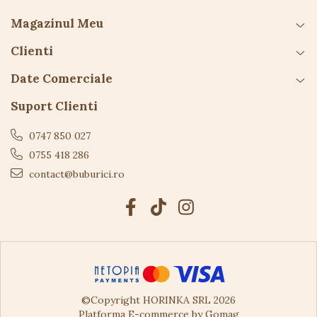
Îndepărtați ambalajul înainte de utilizare.
Magazinul Meu
Culorile și sunetele pot varia ușor.
Clienti
Date Comerciale
Suport Clienti
0747 850 027
0755 418 286
contact@buburici.ro
©Copyright HORINKA SRL 2026
Platforma E-commerce by Gomag