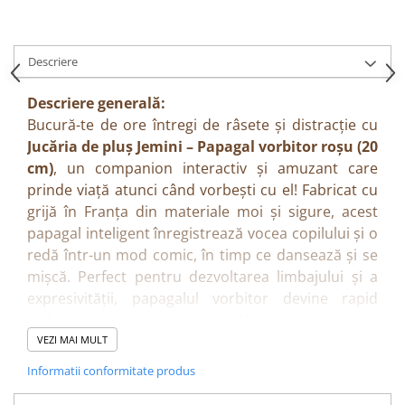
Descriere
Descriere generală:
Bucură-te de ore întregi de râsete și distracție cu
Jucăria de pluș Jemini – Papagal vorbitor roșu (20
cm)
, un companion interactiv și amuzant care
prinde viață atunci când vorbești cu el! Fabricat cu
grijă în Franța din materiale moi și sigure, acest
papagal inteligent înregistrează vocea copilului și o
redă într-un mod comic, în timp ce dansează și se
mișcă. Perfect pentru dezvoltarea limbajului și a
expresivității, papagalul vorbitor devine rapid
vedeta oricărei camere de joacă!
Beneficii:
VEZI MAI MULT
Stimulează vorbirea și învățarea prin imitație.
Informatii conformitate produs
Dezvoltă coordonarea auditivă și atenția