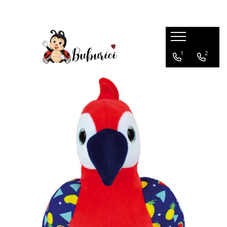
Categorii
1
2
Educative
Interactive
Construcții
Accesorii
Exterior
Interior
Bucătărie
Pluș
Muzicale
Bebeluși
Diverse