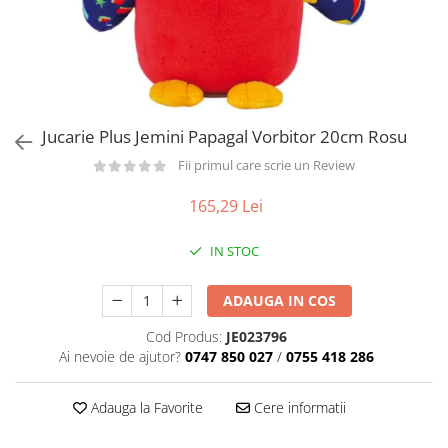
Păpuși
Mașinuțe
0-1 Ani
2-4 Ani
5-7 Ani
Jucarie Plus Jemini Papagal Vorbitor 20cm Rosu
8-10 Ani
Fii primul care scrie un Review
+10 Ani
165,29 Lei
IN STOC
ADAUGA IN COS
Cod Produs:
JE023796
Ai nevoie de ajutor?
0747 850 027
/
0755 418 286
Adauga la Favorite
Cere informatii