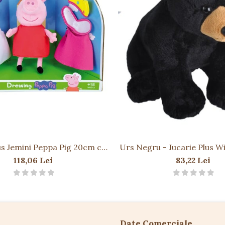
 jucăria copilului.
țe viitoare.
miditate.
us Jemini Peppa Pig 20cm cu
Urs Negru - Jucarie Plus Wi
stumase de Schimb
cu Sunet
118,06 Lei
83,22 Lei
Date Comerciale