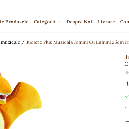
te Produsele
Categorii
Despre Noi
Livrare
Con
i muzicale /
Jucarie Plus Muzicala Jemini Cu Lumini 25cm 
J
2
1