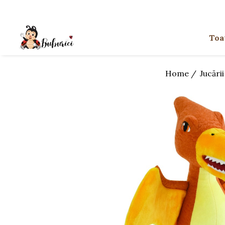
Categorii
Toa
Educative
Interactive
Home /
Jucări
Construcții
Accesorii
Exterior
Interior
Bucătărie
Pluș
Muzicale
Bebeluși
Diverse