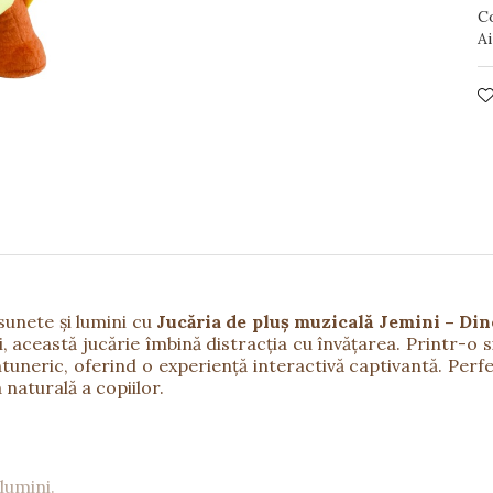
C
Ai
sunete și lumini cu
Jucăria de pluș muzicală Jemini – Di
i, această jucărie îmbină distracția cu învățarea. Printr-o
întuneric, oferind o experiență interactivă captivantă. Perf
 naturală a copiilor.
lumini.