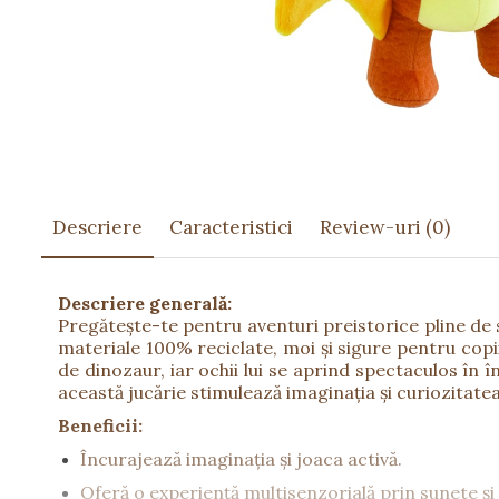
Păpuși
Mașinuțe
0-1 Ani
2-4 Ani
5-7 Ani
8-10 Ani
+10 Ani
Descriere
Caracteristici
Review-uri
(0)
Descriere generală:
Pregătește-te pentru aventuri preistorice pline de 
materiale 100% reciclate, moi și sigure pentru copi
de dinozaur, iar ochii lui se aprind spectaculos în 
această jucărie stimulează imaginația și curiozitatea
Beneficii:
Încurajează imaginația și joaca activă.
Oferă o experiență multisenzorială prin sunete și 