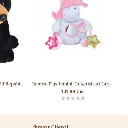
ld Republic
Jucarie Plus Jemini Cu Activitati 24cm
J
Unicorn
131,99 Lei
Suport Clienti