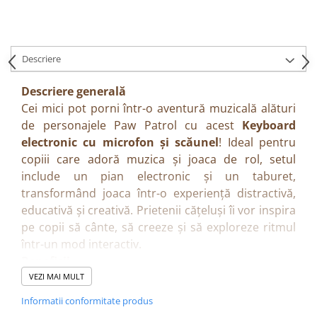
Descriere
Descriere generală
Cei mici pot porni într-o aventură muzicală alături
de personajele Paw Patrol cu acest
Keyboard
electronic cu microfon și scăunel
! Ideal pentru
copiii care adoră muzica și joaca de rol, setul
include un pian electronic și un taburet,
transformând joaca într-o experiență distractivă,
educativă și creativă. Prietenii cățeluși îi vor inspira
pe copii să cânte, să creeze și să exploreze ritmul
într-un mod interactiv.
Beneficii
• Dezvoltă imaginația și exprimarea artistică
VEZI MAI MULT
• Îmbunătățește coordonarea mână–ochi și atenția
Informatii conformitate produs
• Ajută la înțelegerea relației cauză–efect