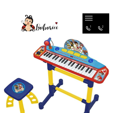
Categorii
1
2
Educative
Interactive
Construcții
Accesorii
Exterior
Interior
Bucătărie
Pluș
Muzicale
Bebeluși
Diverse