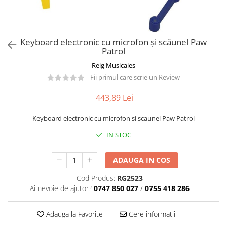
Păpuși
Mașinuțe
0-1 Ani
Keyboard electronic cu microfon și scăunel Paw
2-4 Ani
Patrol
5-7 Ani
Reig Musicales
Fii primul care scrie un Review
8-10 Ani
+10 Ani
443,89 Lei
Keyboard electronic cu microfon si scaunel Paw Patrol
IN STOC
ADAUGA IN COS
Cod Produs:
RG2523
Ai nevoie de ajutor?
0747 850 027
/
0755 418 286
Adauga la Favorite
Cere informatii