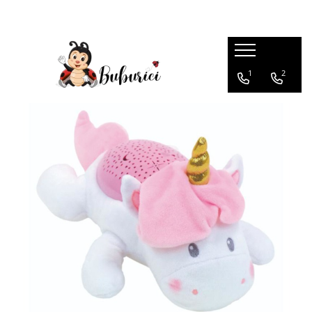
Categorii
1
2
Educative
Interactive
Construcții
Accesorii
Exterior
Interior
Bucătărie
Pluș
Muzicale
Bebeluși
Diverse