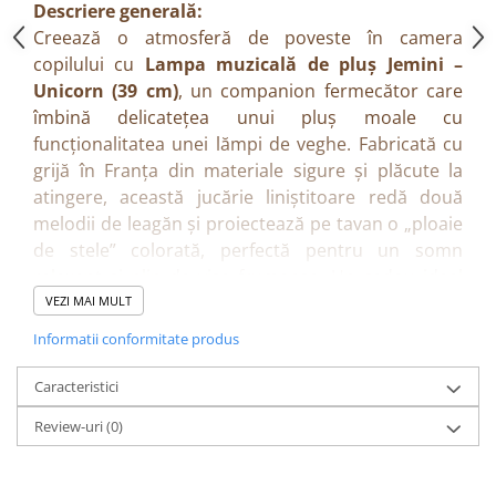
Descriere generală:
Creează o atmosferă de poveste în camera
copilului cu
Lampa muzicală de pluș Jemini –
Unicorn (39 cm)
, un companion fermecător care
îmbină delicatețea unui pluș moale cu
funcționalitatea unei lămpi de veghe. Fabricată cu
grijă în Franța din materiale sigure și plăcute la
atingere, această jucărie liniștitoare redă două
melodii de leagăn și proiectează pe tavan o „ploaie
de stele” colorată, perfectă pentru un somn
relaxant și plin de vise frumoase. Un cadou ideal
pentru bebeluși, care aduce calm și magie în rutina
VEZI MAI MULT
de seară.
Informatii conformitate produs
Beneficii:
Ajută copilul să adoarmă într-un mediu liniștit și
Caracteristici
plin de culoare.
Review-uri
(0)
Combină funcția de jucărie de pluș cu cea de
lampă muzicală de veghe.
Stimulează simțurile vizuale și auditive într-un