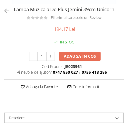
Păpuși
Lampa Muzicala De Plus Jemini 39cm Unicorn
Mașinuțe
Fii primul care scrie un Review
0-1 Ani
2-4 Ani
194,17 Lei
5-7 Ani
IN STOC
8-10 Ani
+10 Ani
ADAUGA IN COS
Cod Produs:
JE023961
Ai nevoie de ajutor?
0747 850 027
/
0755 418 286
Adauga la Favorite
Cere informatii
Descriere