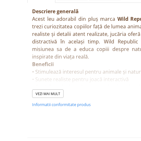
Descriere generală
Acest leu adorabil din pluș marca
Wild Rep
trezi curiozitatea copiilor față de lumea anim
realiste și detalii atent realizate, jucăria ofe
distractivă în același timp. Wild Republi
misiunea sa de a educa copiii despre natur
inspirate din viața reală.
Beneficii
• Stimulează interesul pentru animale și natu
• Sunete realiste pentru joacă interactivă
• Contribuie la dezvoltarea imaginației și jocul
• Material moale, plăcut la atingere, potrivit 
VEZI MAI MULT
• Ideal pentru colecționari și iubitorii de anim
Informatii conformitate produs
Caracteristici
• Jucărie de pluș cu sunet realist
• Inspirată din lumea animalelor sălbatice
• Design detaliat și expresiv
• Brand: Wild Republic