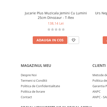
Detalii tehnice
• Dimensiune: 19 × 11 × 16 cm
Jucarie Plus Muzicala Jemini Cu Lumini
Urs Neg
• Material: pluș
25cm Dinozaur - T-Rex
• Vârstă recomandată: 3+ ani (nu are piese m
138,14 Lei
mecanism intern)
Atenționări
• A se folosi sub supravegherea unui adult
ADAUGA IN COS
• Îndepărtați ambalajul înainte de a oferi jucăr
• Nu expuneți mecanismul sonor la apă
MAGAZINUL MEU
CLIENTI
Despre Noi
Metode de
Termeni si Conditii
Politica d
Politica de Confidentialitate
Garantia 
Politica de livrare
ANPC
Contact
ANPC - SA