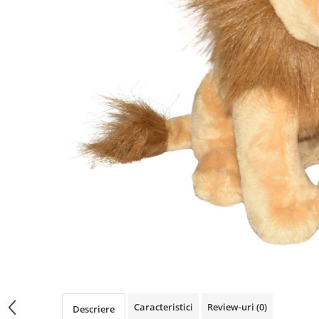
Păpuși
Mașinuțe
0-1 Ani
2-4 Ani
5-7 Ani
8-10 Ani
+10 Ani
Caracteristici
Review-uri
(0)
Descriere