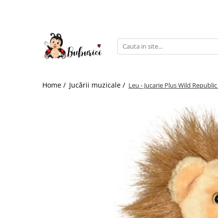
Categorii
Educative
Interactive
Construcții
Home /
Jucării muzicale /
Leu - Jucarie Plus Wild Republi
Accesorii
Exterior
Interior
Bucătărie
Pluș
Muzicale
Bebeluși
Diverse