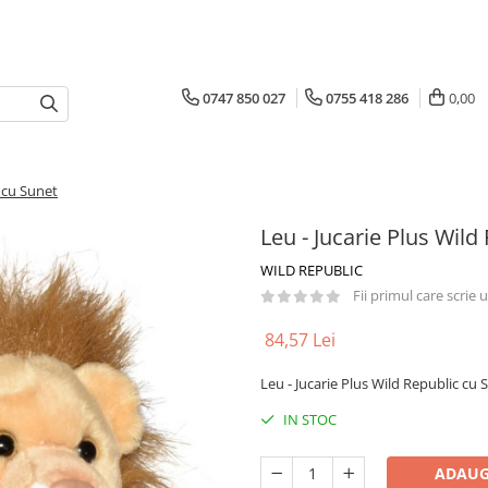
0747 850 027
0755 418 286
0,00
c cu Sunet
Leu - Jucarie Plus Wild
WILD REPUBLIC
Fii primul care scrie
84,57 Lei
Leu - Jucarie Plus Wild Republic cu 
IN STOC
ADAUG