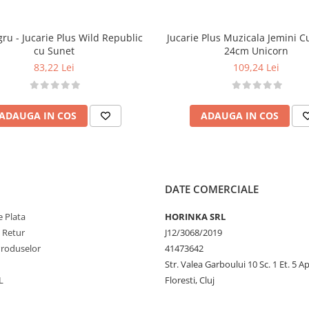
ru - Jucarie Plus Wild Republic
Jucarie Plus Muzicala Jemini C
cu Sunet
24cm Unicorn
ici, dar sunetele implică
83,22 Lei
109,24 Lei
ADAUGA IN COS
ADAUGA IN COS
ia copilului
DATE COMERCIALE
 Plata
HORINKA SRL
e Retur
J12/3068/2019
Produselor
41473642
Str. Valea Garboului 10 Sc. 1 Et. 5 Ap
L
Floresti, Cluj