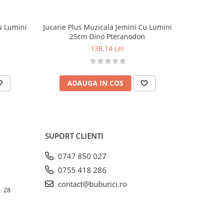
u Lumini
Jucarie Plus Muzicala Jemini Cu Lumini
Se
25cm Dino Pteranodon
138,14 Lei
ADAUGA IN COS
AD
SUPORT CLIENTI
0747 850 027
0755 418 286
contact@buburici.ro
. 28