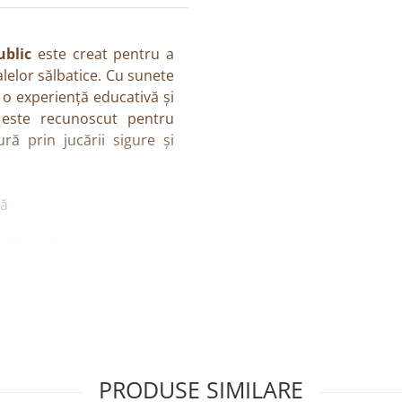
ublic
este creat pentru a
alelor sălbatice. Cu sunete
ră o experiență educativă și
c este recunoscut pentru
ă prin jucării sigure și
ră
ui de rol
pentru îmbrățișat
ale sălbatice
PRODUSE SIMILARE