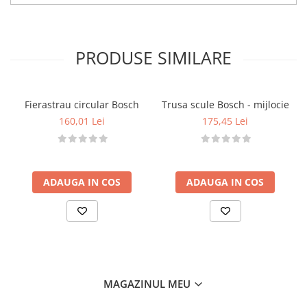
• Vârstă recomandată: 3+ ani
• Funcționează cu 3 baterii R03-AAA (neincluse)
• Dimensiuni: 16 x 7 x 11 cm
PRODUSE SIMILARE
• Greutate: 160 g
Atenționări
• Nu este recomandat copiilor sub 3 ani
Fierastrau circular Bosch
Trusa scule Bosch - mijlocie
• Conține piese mici — pericol de înghițire
160,01 Lei
175,45 Lei
• A se utiliza sub supravegherea unui adult
• Îndepărtați ambalajul înainte de utilizare
ADAUGA IN COS
ADAUGA IN COS
MAGAZINUL MEU