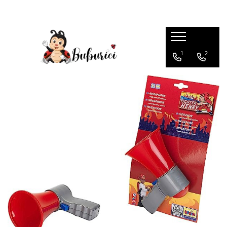
Categorii
1
2
Educative
Interactive
Construcții
Accesorii
Exterior
Interior
Bucătărie
Pluș
Muzicale
Bebeluși
Diverse