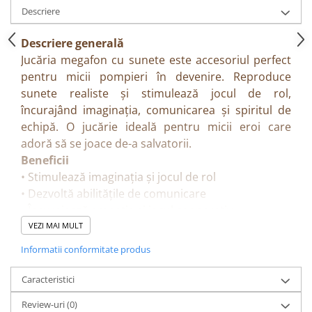
Descriere
Descriere generală
Jucăria megafon cu sunete este accesoriul perfect
pentru micii pompieri în devenire. Reproduce
sunete realiste și stimulează jocul de rol,
încurajând imaginația, comunicarea și spiritul de
echipă. O jucărie ideală pentru micii eroi care
adoră să se joace de-a salvatorii.
Beneficii
• Stimulează imaginația și jocul de rol
• Dezvoltă abilitățile de comunicare
• Încurajează empatia și jocul cooperativ
• Perfect pentru scenarii de pompieri și salvare
VEZI MAI MULT
Caracteristici
Informatii conformitate produs
• Megafon cu sunete
• Special creat pentru jocuri de rol pompieri
Caracteristici
• Design ergonomic, ușor de manevrat
Review-uri
(0)
Detalii tehnice