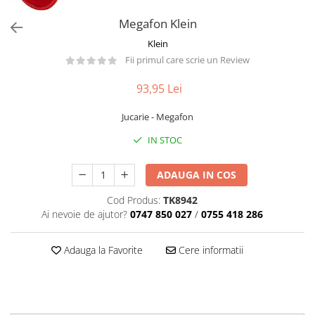
Păpuși
Megafon Klein
Mașinuțe
Klein
0-1 Ani
Fii primul care scrie un Review
2-4 Ani
93,95 Lei
5-7 Ani
8-10 Ani
Jucarie - Megafon
+10 Ani
IN STOC
ADAUGA IN COS
Cod Produs:
TK8942
Ai nevoie de ajutor?
0747 850 027
/
0755 418 286
Adauga la Favorite
Cere informatii