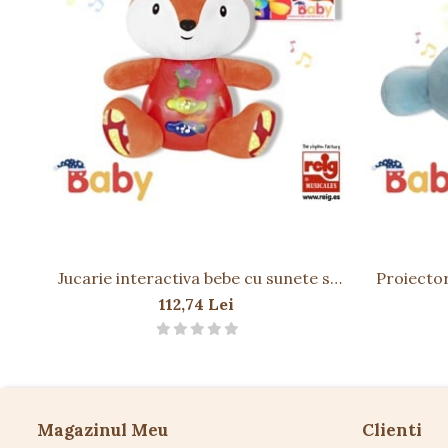
Jucarie interactiva bebe cu sunete si
Proiector
lumini 15 cm - Vulpe
112,74 Lei
Magazinul Meu
Clienti