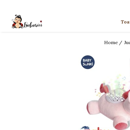
Categorii
Toa
Educative
Interactive
Home /
Ju
Construcții
Accesorii
Exterior
Interior
Bucătărie
Pluș
Muzicale
Bebeluși
Diverse