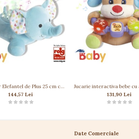
 Elefantel de Plus 25 cm cu
Jucarie interactiva bebe cu a
cantece de leagan
lumini 20 cm - Cat
144,57 Lei
131,90 Lei
Date Comerciale