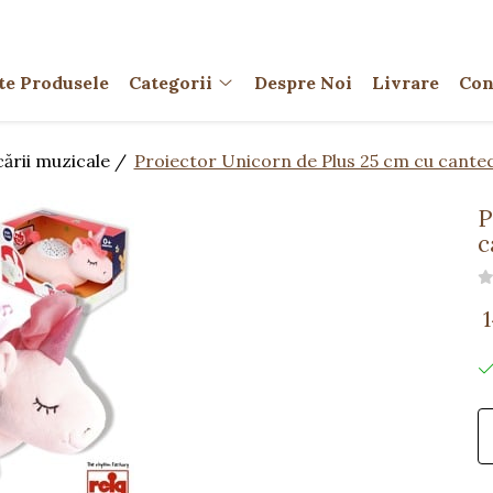
te Produsele
Categorii
Despre Noi
Livrare
Con
cării muzicale /
Proiector Unicorn de Plus 25 cm cu cante
P
c