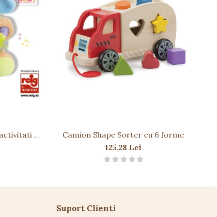
ctivitati si
Camion Shape Sorter cu 6 forme
Juc
el
125,28 Lei
Suport Clienti