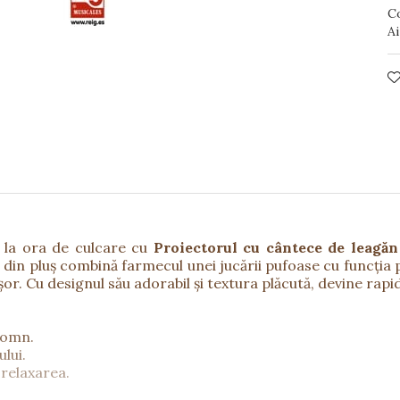
C
Ai
e la ora de culcare cu
Proiectorul cu cântece de leagăn
 din pluș combină farmecul unei jucării pufoase cu funcția 
ușor. Cu designul său adorabil și textura plăcută, devine ra
somn.
ului.
relaxarea.