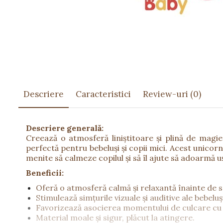
Păpuși
Mașinuțe
0-1 Ani
2-4 Ani
5-7 Ani
8-10 Ani
+10 Ani
Descriere
Caracteristici
Review-uri
(0)
Descriere generală:
Creează o atmosferă liniștitoare și plină de magi
perfectă pentru bebeluși și copii mici. Acest unicorn
menite să calmeze copilul și să îl ajute să adoarmă 
Beneficii:
Oferă o atmosferă calmă și relaxantă înainte de 
Stimulează simțurile vizuale și auditive ale bebeluș
Favorizează asocierea momentului de culcare cu 
Material moale și sigur, plăcut la atingere.