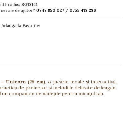
od Produs:
RG18141
 nevoie de ajutor?
0747 850 027
/
0755 418 286
Adauga la Favorite
 – Unicorn (25 cm)
, o jucărie moale și interactivă,
practică de proiector și melodiile delicate de leagăn,
pid un companion de nădejde pentru micuțul tău.