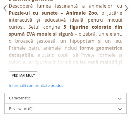
Descoperă lumea fascinantă a animalelor cu
Puzzle-ul cu sunete – Animale Zoo
, o jucărie
interactivă și educativă ideală pentru micuții
curioși. Setul conține
5 figurine colorate din
spumă EVA moale și sigură
– o zebră, un elefant,
o broască țestoasă, un hipopotam și un leu.
Primele patru animale includ
forme geometrice
detașabile
, ajutând copiii să învețe formele și
culorile, iar figurina în formă de
leu redă melodii și
sunete vesele
, stimulând simțurile auditive și
atenția celor mici. Perfect pentru joacă educativă și
VEZI MAI MULT
distractivă, acasă sau la grădiniță.
Informatii conformitate produs
Beneficii:
Dezvoltă coordonarea mână–ochi și gândirea
Caracteristici
logică.
Review-uri
(0)
Încurajează recunoașterea formelor, culorilor și
animalelor.
Stimulează auzul și curiozitatea prin sunete și