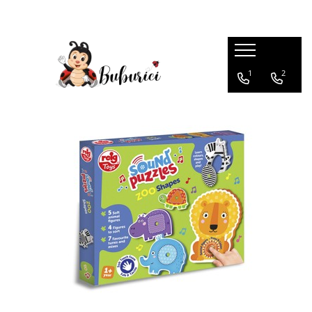
Categorii
1
2
Educative
Interactive
Construcții
Accesorii
Exterior
Interior
Bucătărie
Pluș
Muzicale
Bebeluși
Diverse