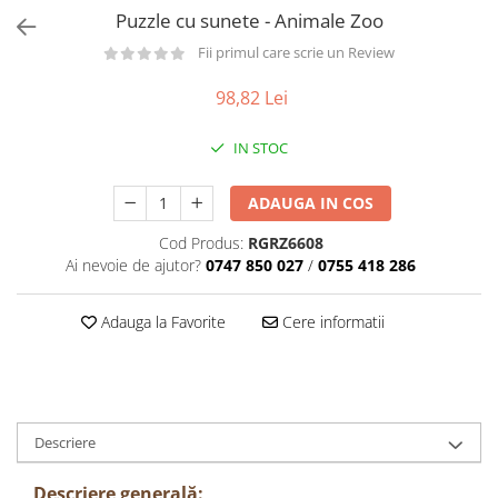
Păpuși
Puzzle cu sunete - Animale Zoo
Mașinuțe
Fii primul care scrie un Review
0-1 Ani
98,82 Lei
2-4 Ani
5-7 Ani
IN STOC
8-10 Ani
ADAUGA IN COS
+10 Ani
Cod Produs:
RGRZ6608
Ai nevoie de ajutor?
0747 850 027
/
0755 418 286
Adauga la Favorite
Cere informatii
Descriere
Descriere generală: