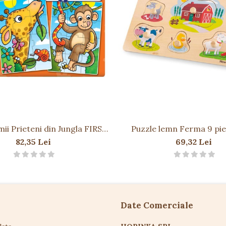
mii Prieteni din Jungla FIRST
Puzzle lemn Ferma 9 p
JUNGLE FRIENDS
82,35 Lei
69,32 Lei
Date Comerciale