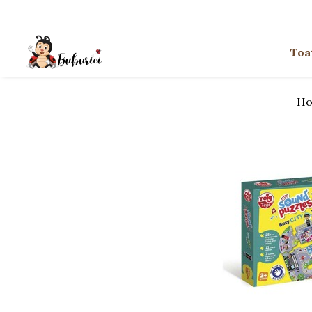
Categorii
Toa
Educative
Interactive
Ho
Construcții
Accesorii
Exterior
Interior
Bucătărie
Pluș
Muzicale
Bebeluși
Diverse