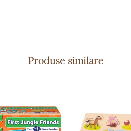
.
orii.
ive.
i.
Produse similare
 jucăria copilului.