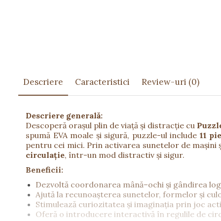
Păpuși
Mașinuțe
0-1 Ani
2-4 Ani
5-7 Ani
8-10 Ani
Descriere
Caracteristici
Review-uri
(0)
+10 Ani
Descriere generală:
Descoperă orașul plin de viață și distracție cu
Puzzl
spumă EVA moale și sigură, puzzle-ul include
11 pi
pentru cei mici. Prin activarea sunetelor de mașini ș
circulație
, într-un mod distractiv și sigur.
Beneficii:
Dezvoltă coordonarea mână–ochi și gândirea log
Ajută la recunoașterea sunetelor, formelor și culo
Stimulează curiozitatea și imaginația prin joc acti
Oferă o introducere interactivă în regulile de circ