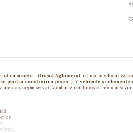
Ai
e-ul cu sunete – Orașul Aglomerat
, o jucărie educativă ca
ese pentru construirea pistei
și
7 vehicule și elemente 
i melodii, copiii se vor familiariza cu lumea traficului și vo
ică.
rilor.
v.
ulație.