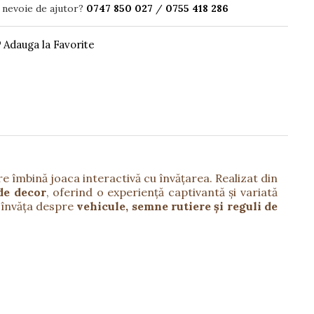
 nevoie de ajutor?
0747 850 027
/
0755 418 286
Adauga la Favorite
re îmbină joaca interactivă cu învățarea. Realizat din
de decor
, oferind o experiență captivantă și variată
r învăța despre
vehicule, semne rutiere și reguli de