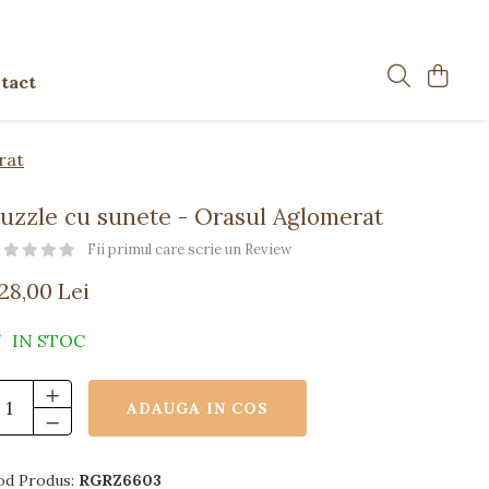
tact
rat
uzzle cu sunete - Orasul Aglomerat
Fii primul care scrie un Review
128,00 Lei
IN STOC
ADAUGA IN COS
od Produs:
RGRZ6603