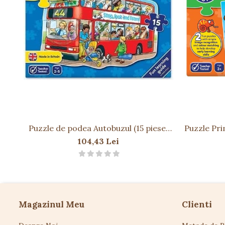
Puzzle de podea Autobuzul (15 piese)
Puzzle Pri
BIG BUS
104,43 Lei
Magazinul Meu
Clienti