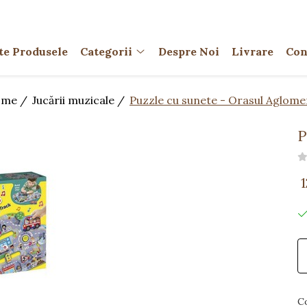
te Produsele
Categorii
Despre Noi
Livrare
Con
me /
Jucării muzicale /
Puzzle cu sunete - Orasul Aglome
P
C