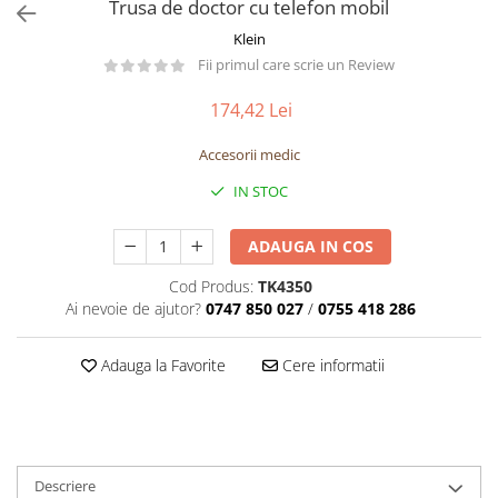
Păpuși
Trusa de doctor cu telefon mobil
Mașinuțe
Klein
Fii primul care scrie un Review
0-1 Ani
2-4 Ani
174,42 Lei
5-7 Ani
Accesorii medic
8-10 Ani
IN STOC
+10 Ani
ADAUGA IN COS
Cod Produs:
TK4350
Ai nevoie de ajutor?
0747 850 027
/
0755 418 286
Adauga la Favorite
Cere informatii
Descriere