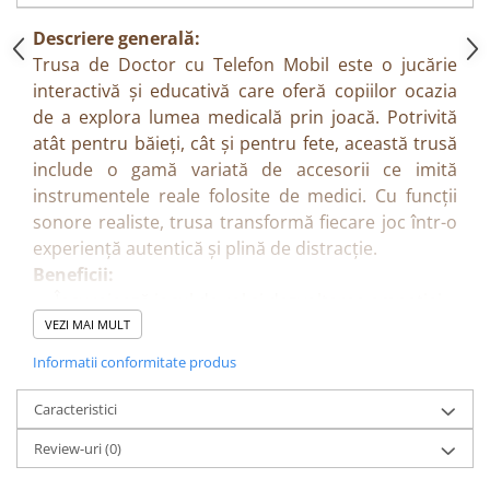
Descriere generală:
Trusa de Doctor cu Telefon Mobil este o jucărie
interactivă și educativă care oferă copiilor ocazia
de a explora lumea medicală prin joacă. Potrivită
atât pentru băieți, cât și pentru fete, această trusă
include o gamă variată de accesorii ce imită
instrumentele reale folosite de medici. Cu funcții
sonore realiste, trusa transformă fiecare joc într-o
experiență autentică și plină de distracție.
Beneficii:
Încurajează jocul de rol și dezvoltarea empatiei.
Stimulează imaginația și creativitatea copiilor.
VEZI MAI MULT
Îi ajută să înțeleagă importanța îngrijirii și
Informatii conformitate produs
ajutorului medical.
Dezvoltă abilitățile sociale și de comunicare.
Caracteristici
Oferă o experiență interactivă datorită efectelor
Review-uri
(0)
sonore.
Caracteristici: