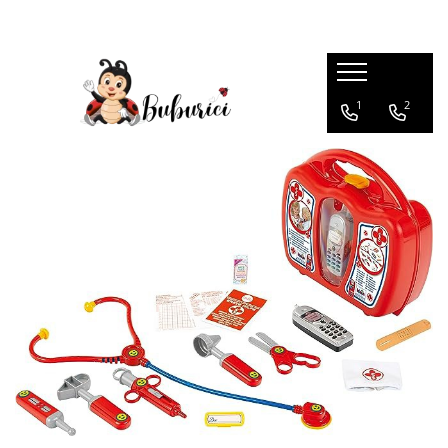
Categorii
1
2
Educative
Interactive
Construcții
Accesorii
Exterior
Interior
Bucătărie
Pluș
Muzicale
Bebeluși
Diverse