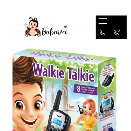
Categorii
1
2
Educative
Interactive
Construcții
Accesorii
Exterior
Interior
Bucătărie
Pluș
Muzicale
Bebeluși
Diverse