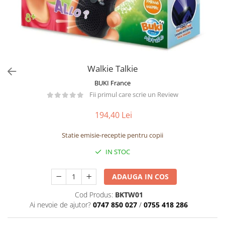
Păpuși
Mașinuțe
0-1 Ani
2-4 Ani
5-7 Ani
Walkie Talkie
8-10 Ani
BUKI France
+10 Ani
Fii primul care scrie un Review
194,40 Lei
Statie emisie-receptie pentru copii
IN STOC
ADAUGA IN COS
Cod Produs:
BKTW01
Ai nevoie de ajutor?
0747 850 027
/
0755 418 286