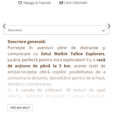
Adauga la Favorite
Cere informatii
Descriere
Descriere generală:
Pornește în aventuri pline de distracție și
comunicare cu
Setul Walkie Talkie Explorers
,
jucăria perfectă pentru micii exploratori! Cu o
rază
de acțiune de până la 3 km
, aceste stații de
emisie-recepție oferă copiilor posibilitatea de a
comunica la distanță, dezvoltând spiritul de echipă,
atenția și coordonarea.
Cu
8 canale de utilizare
,
10 tonuri de apel
diferite
,
lanternă integrată
și
ecran iluminat
,
aceste walkie-talkie-uri sunt ideale pentru joacă în
aer liber sau în casă. Designul ergonomic și
VEZI MAI MULT