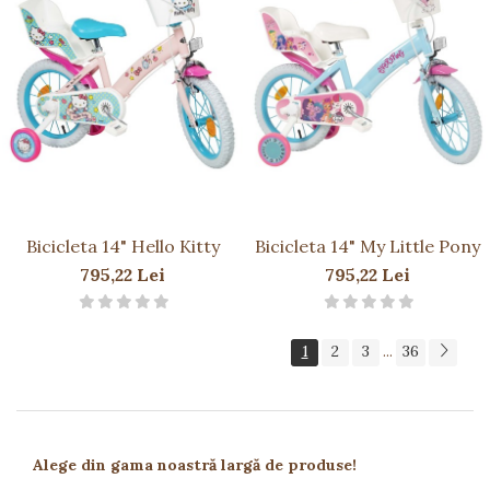
Bicicleta 14" Hello Kitty
Bicicleta 14" My Little Pony
795,22 Lei
795,22 Lei
1
2
3
36
...
Alege din gama noastră largă
de produse!