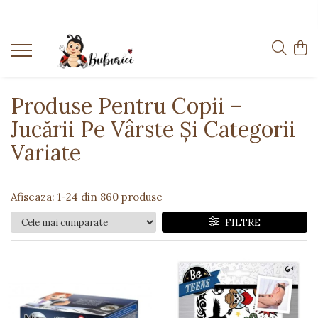
Categorii
Educative
Interactive
Produse Pentru Copii –
Construcții
Jucării Pe Vârste Și Categorii
Accesorii
Variate
Exterior
Interior
Afiseaza:
1-
24
din
860
produse
Bucătărie
FILTRE
Pluș
Muzicale
Bebeluși
Diverse