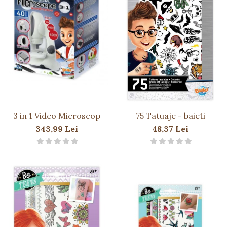
Păpuși
Mașinuțe
0-1 Ani
2-4 Ani
5-7 Ani
8-10 Ani
+10 Ani
3 in 1 Video Microscop
75 Tatuaje - baieti
343,99 Lei
48,37 Lei