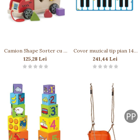
Păpuși
Mașinuțe
0-1 Ani
2-4 Ani
5-7 Ani
8-10 Ani
Camion Shape Sorter cu 6
Covor muzical tip pian 149
forme
cm - Fisher Price
+10 Ani
125,28 Lei
241,44 Lei