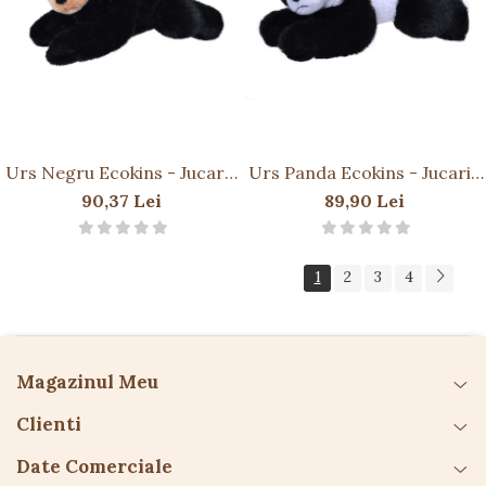
Urs Negru Ecokins - Jucarie
Urs Panda Ecokins - Jucarie
Plus Wild Republic 20 cm
Plus Wild Republic 20 cm
90,37 Lei
89,90 Lei
1
2
3
4
Magazinul Meu
Clienti
Date Comerciale