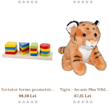
Sortator forme geometrice
Tigru - Jucarie Plus Wild
si culori
Republic 13 cm
98,38 Lei
67,25 Lei