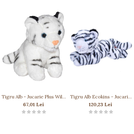
Tigru Alb - Jucarie Plus Wild
Tigru Alb Ecokins - Jucarie
Republic 13 cm
Plus Wild Republic 30 cm
67,01 Lei
120,23 Lei