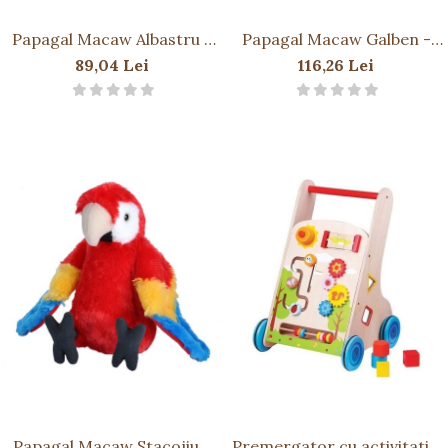
Papagal Macaw Albastru -
Papagal Macaw Galben -
Jucarie Plus Wild Republic 20
Jucarie Plus Wild Republic 30
89,04 Lei
116,26 Lei
cm
cm
Papagal Macaw Stacojiu -
Premergator cu activitati 7