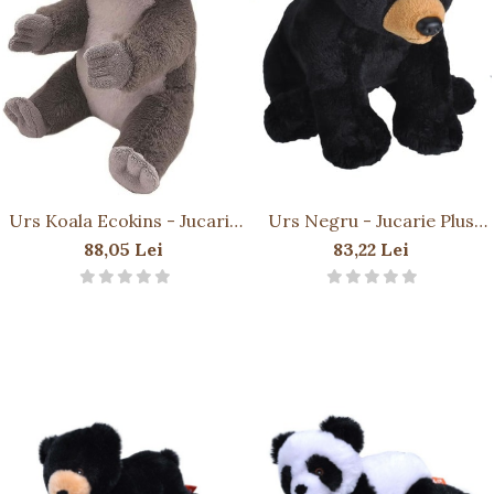
Urs Koala Ecokins - Jucarie
Urs Negru - Jucarie Plus
Plus Wild Republic 20 cm
Wild Republic cu Sunet
88,05 Lei
83,22 Lei