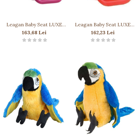
Leagan Baby Seat LUXE
Leagan Baby Seat LUXE
Culoare: purple
Culoare: Rosu/Galben,
163,68 Lei
162,23 Lei
(RAL4006)/lime green,
franghie: PP 10
franghie: PP 10