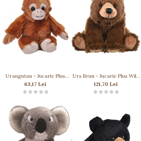
Urangutan - Jucarie Plus
Urs Brun - Jucarie Plus Wild
Wild Republic 13 cm
Republic 30 cm
63,17 Lei
121,70 Lei