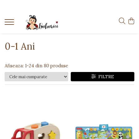
Categorii
Educative
Interactive
0-1 Ani
Construcții
Accesorii
Afiseaza:
1-
24
din
80
produse
Exterior
FILTRE
Interior
Bucătărie
Pluș
Muzicale
Bebeluși
Diverse