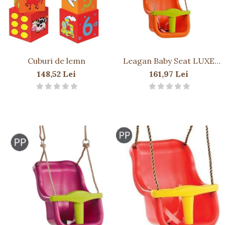
Cuburi de lemn
Leagan Baby Seat LUXE
Culoare: Orange/Lime
148,52 Lei
161,97 Lei
Green, franghie PP 10