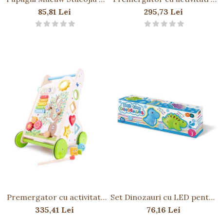
Jucarie Plus Wild Republic 20
in 1 Lelin
85,81 Lei
295,73 Lei
cm
Premergator cu activitati
Set Dinozauri cu LED pentru
NEW
baie
335,41 Lei
76,16 Lei