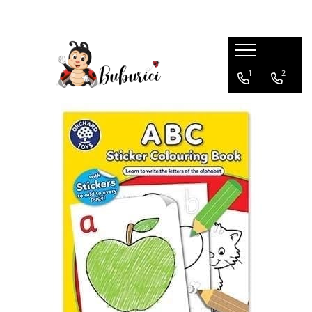
Categorii
1
2
Educative
Interactive
Construcții
Accesorii
Exterior
Interior
Bucătărie
Pluș
Muzicale
Bebeluși
Diverse