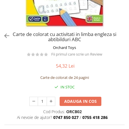
Păpuși
Mașinuțe
0-1 Ani
2-4 Ani
Carte de colorat cu activitati in limba engleza si
5-7 Ani
abtibilduri ABC
8-10 Ani
Orchard Toys
+10 Ani
Fii primul care scrie un Review
54,32 Lei
Carte de colorat de 24 pagini
IN STOC
ADAUGA IN COS
Cod Produs:
ORCB02
Ai nevoie de ajutor?
0747 850 027
/
0755 418 286