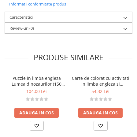
Ajută copiii să
asocieze literele cu imagini și
Informatii conformitate produs
cuvinte simple
Ideală pentru
primele lecții de limba engleză
Caracteristici
Creată de
Orchard Toys UK
cu scop educativ
Review-uri
(0)
Detalii tehnice:
Vârsta recomandată: 3 ani+
Material: hârtie de calitate, abțibilduri
autoadezive
PRODUSE SIMILARE
Limba: engleză
Beneficii:
Încurajează
învățarea alfabetului și a
Puzzle in limba engleza
Carte de colorat cu activitati
pronunției în limba engleză
Lumea dinozaurilor (150
in limba engleza si
Stimulează
atenția, concentrarea și
piese) DINOSAUR
abtibilduri Primele cuvinte
104,00 Lei
54,32 Lei
DISCOVERY
FIRST WORDS
recunoașterea literelor
Ajută la
dezvoltarea abilităților de scriere
timpurie
ADAUGA IN COS
ADAUGA IN COS
Promovează
creativitatea și învățarea prin joc
Oferă o bază excelentă pentru
dezvoltarea
limbajului