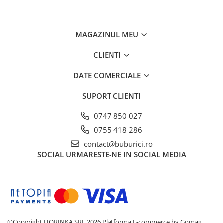
Avertismente:
Produsul conține piese mici (abțibilduri) și
necesită supravegherea unei persoane adulte.
MAGAZINUL MEU
Îndepărtați ambalajul înainte de a oferi produsul
copilului.
CLIENTI
A se utiliza sub directa supraveghere a unei
DATE COMERCIALE
persoane adulte.
SUPORT CLIENTI
0747 850 027
0755 418 286
contact@buburici.ro
SOCIAL
URMARESTE-NE IN SOCIAL MEDIA
©Copyright HORINKA SRL 2026
Platforma E-commerce by Gomag