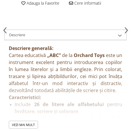
Adauga la Favorite
Cere informatii
Descriere
Descriere generală:
Cartea educativă
„ABC”
de la
Orchard Toys
este un
instrument excelent pentru introducerea copiilor
în lumea literelor și a limbii engleze. Prin colorat,
trasare și lipirea abțibildurilor, cei mici pot învăța
alfabetul într-un mod interactiv și distractiv,
dezvoltând totodată abilitățile de scriere și citire.
Caracteristici:
Include
26 de litere ale alfabetului
pentru
învățare, scriere și colorare
Conține
abțibilduri distractive în formă de
litere
VEZI MAI MULT