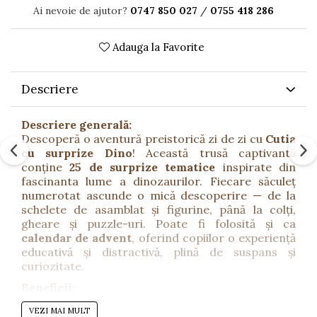
Ai nevoie de ajutor?
0747 850 027
/
0755 418 286
Adauga la Favorite
Descriere
Descriere generală:
Descoperă o aventură preistorică zi de zi cu
Cutia
cu surprize Dino
! Această trusă captivantă
conține
25 de surprize tematice
inspirate din
fascinanta lume a dinozaurilor. Fiecare săculeț
numerotat ascunde o mică descoperire — de la
schelete de asamblat și figurine, până la colți,
gheare și puzzle-uri. Poate fi folosită și ca
calendar de advent
, oferind copiilor o experiență
educativă și distractivă, plină de suspans și
curiozitate.
Beneficii:
Încurajează descoperirea, explorarea și jocul
VEZI MAI MULT