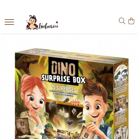
Categorii
Educative
Interactive
Construcții
Accesorii
Exterior
Interior
Bucătărie
Pluș
Muzicale
Bebeluși
Diverse