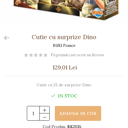
Păpuși
Mașinuțe
0-1 Ani
2-4 Ani
5-7 Ani
Cutie cu surprize Dino
8-10 Ani
BUKI France
+10 Ani
Fii primul care scrie un Review
129,01 Lei
Cutie cu 25 de surprize Dino
IN STOC
ADAUGA IN COS
Cod Produs:
BK2135