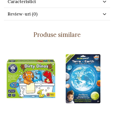
Caracteristici
Include
300 de bilețele autoadezive
colorate.
Stilou cu cerneală invizibilă
și
lumină UV
Review-uri
(0)
integrată
.
Mesajele devin vizibile doar când sunt iluminate
cu lampa UV.
Produse similare
Baterii incluse
– 3x LR41 (neînlocuibile).
Lumina UV are o durată de viață îndelungată.
Detalii tehnice:
Dimensiuni cutie:
11.2 x 5.5 x 11.2 cm
Vârstă recomandată:
4 ani+
Bateriile
sunt incluse
și
nu pot fi înlocuite
.
Avertismente:
Nu este potrivit pentru copiii sub 3 ani –
conține piese mici, pericol de înghițire
.
A se utiliza
sub supravegherea unui adult
.
Rețineți ambalajul pentru referințe viitoare.