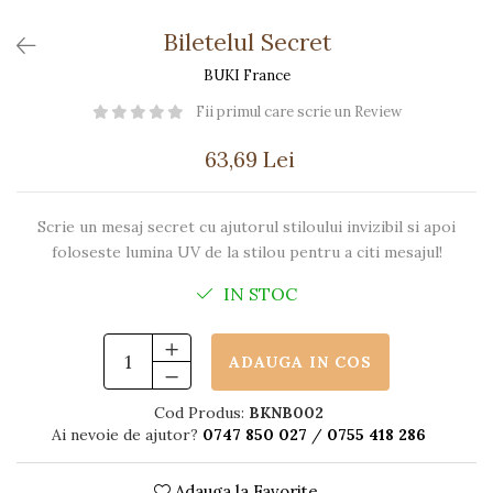
Păpuși
Mașinuțe
Biletelul Secret
0-1 Ani
BUKI France
2-4 Ani
Fii primul care scrie un Review
5-7 Ani
63,69 Lei
8-10 Ani
+10 Ani
Scrie un mesaj secret cu ajutorul stiloului invizibil si apoi
foloseste lumina UV de la stilou pentru a citi mesajul!
IN STOC
ADAUGA IN COS
Cod Produs:
BKNB002
Ai nevoie de ajutor?
0747 850 027
/
0755 418 286
Adauga la Favorite