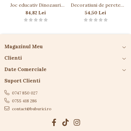
Joc educativ Dinozauri
Decoratiuni de perete
Culorile și conținutul pot varia ușor.
Murdari DIRTY DINOS
fosforescente - Planeta
84,82 Lei
54,50 Lei
Pamant
C
Magazinul Meu
Clienti
Date Comerciale
Suport Clienti
0747 850 027
0755 418 286
contact@buburici.ro