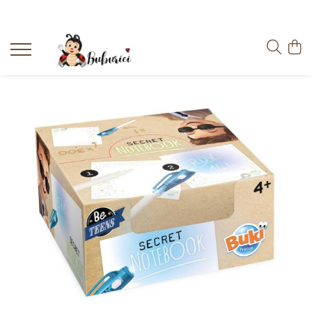
Categorii
Educative
Interactive
Construcții
Accesorii
Exterior
Interior
Bucătărie
Pluș
Muzicale
Bebeluși
Diverse