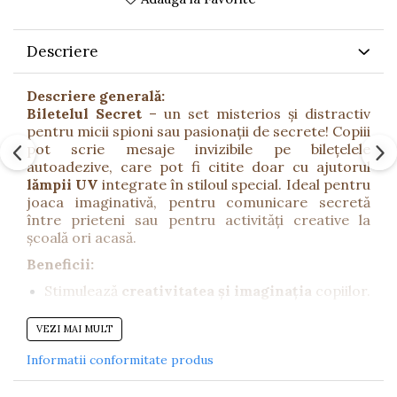
Descriere
Descriere generală:
Biletelul Secret
– un set misterios și distractiv
pentru micii spioni sau pasionații de secrete! Copiii
pot scrie mesaje invizibile pe bilețelele
autoadezive, care pot fi citite doar cu ajutorul
lămpii UV
integrate în stiloul special. Ideal pentru
joaca imaginativă, pentru comunicare secretă
între prieteni sau pentru activități creative la
școală ori acasă.
Beneficii:
Stimulează
creativitatea și imaginația
copiilor.
Încurajează
scrisul și exprimarea
prin joc.
VEZI MAI MULT
Perfect pentru activități de
rol și spionaj
Informatii conformitate produs
amuzant
.
Caracteristici: