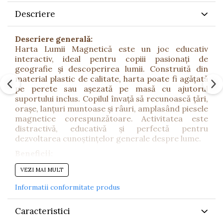
Descriere
Descriere generală:
Harta Lumii Magnetică este un joc educativ
interactiv, ideal pentru copiii pasionați de
geografie și descoperirea lumii. Construită din
material plastic de calitate, harta poate fi agățată
pe perete sau așezată pe masă cu ajutorul
suportului inclus. Copilul învață să recunoască țări,
orașe, lanțuri muntoase și râuri, amplasând piesele
magnetice corespunzătoare. Activitatea este
distractivă, educativă și perfectă pentru
dezvoltarea cunoștințelor generale despre lume.
Beneficii:
Dezvoltă memoria vizuală, atenția și
VEZI MAI MULT
cunoștințele geografice.
Informatii conformitate produs
Stimulează curiozitatea și dorința de explorare.
Încurajează învățarea interactivă și jocul
Caracteristici
educativ.