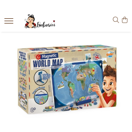
Categorii
Educative
Interactive
Construcții
Accesorii
Exterior
Interior
Bucătărie
Pluș
Muzicale
Bebeluși
Diverse