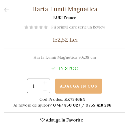
Păpuși
Harta Lumii Magnetica
Mașinuțe
BUKI France
0-1 Ani
2-4 Ani
Fii primul care scrie un Review
5-7 Ani
152,52 Lei
8-10 Ani
+10 Ani
Harta Lumii Magnetica 70x38 cm
IN STOC
ADAUGA IN COS
Cod Produs:
BK7346EN
Ai nevoie de ajutor?
0747 850 027
/
0755 418 286
Adauga la Favorite