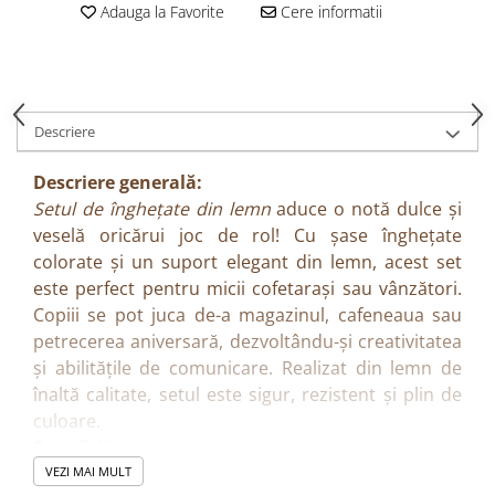
Adauga la Favorite
Cere informatii
Descriere
Descriere generală:
Setul de înghețate din lemn
aduce o notă dulce și
veselă oricărui joc de rol! Cu șase înghețate
colorate și un suport elegant din lemn, acest set
este perfect pentru micii cofetarași sau vânzători.
Copiii se pot juca de-a magazinul, cafeneaua sau
petrecerea aniversară, dezvoltându-și creativitatea
și abilitățile de comunicare. Realizat din lemn de
înaltă calitate, setul este sigur, rezistent și plin de
culoare.
Beneficii:
Încurajează jocurile de rol și imaginația copiilor
VEZI MAI MULT