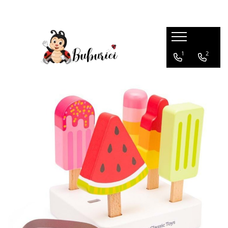
Categorii
1
2
Educative
Interactive
Construcții
Accesorii
Exterior
Interior
Bucătărie
Pluș
Muzicale
Bebeluși
Diverse