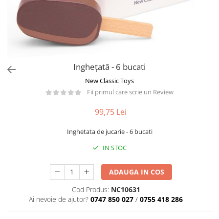
Păpuși
Mașinuțe
0-1 Ani
2-4 Ani
5-7 Ani
Inghețată - 6 bucati
8-10 Ani
New Classic Toys
+10 Ani
Fii primul care scrie un Review
99,75 Lei
Inghetata de jucarie - 6 bucati
IN STOC
ADAUGA IN COS
Cod Produs:
NC10631
Ai nevoie de ajutor?
0747 850 027
/
0755 418 286