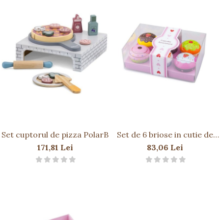
Set cuptorul de pizza PolarB
Set de 6 briose in cutie de
cadou
171,81 Lei
83,06 Lei