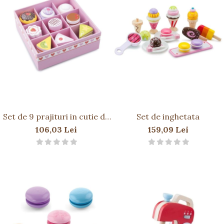
Set de 9 prajituri in cutie de
Set de inghetata
cadou
106,03 Lei
159,09 Lei