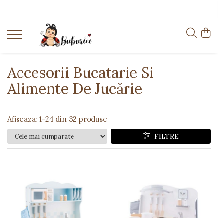
Categorii
Educative
Interactive
Accesorii Bucatarie Si
Construcții
Alimente De Jucărie
Accesorii
Exterior
Afiseaza:
1-
24
din
32
produse
Interior
FILTRE
Bucătărie
Pluș
Muzicale
Bebeluși
Diverse