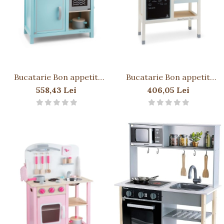
Bucatarie Bon appetit
Bucatarie Bon appetit
Deluxe Albastru
Grand Cafe
558,43 Lei
406,05 Lei