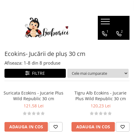
Categorii
1
2
Educative
Interactive
Construcții
Ecokins- Jucării de pluș 30 cm
Accesorii
Afiseaza:
1-
8
din
8
produse
Exterior
FILTRE
Interior
Bucătărie
Suricata Ecokins - Jucarie Plus
Tigru Alb Ecokins - Jucarie
Pluș
Wild Republic 30 cm
Plus Wild Republic 30 cm
121,58 Lei
120,23 Lei
Muzicale
Bebeluși
Diverse
ADAUGA IN COS
ADAUGA IN COS