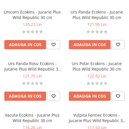
Păpuși
Mașinuțe
Unicorn Ecokins - Jucarie Plus
Urs Panda Ecokins - Jucarie
Wild Republic 30 cm
Plus Wild Republic 30 cm
0-1 Ani
120,23 Lei
121,95 Lei
2-4 Ani
5-7 Ani
ADAUGA IN COS
ADAUGA IN COS
8-10 Ani
+10 Ani
Urs Panda Rosu Ecokins -
Urs Polar Ecokins - Jucarie
Jucarie Plus Wild Republic 30
Plus Wild Republic 30 cm
cm
121,70 Lei
122,82 Lei
ADAUGA IN COS
ADAUGA IN COS
Vacuta Ecokins - Jucarie Plus
Vulpita Fennec Ecokins -
Wild Republic 30 cm
Jucarie Plus Wild Republic 30
cm
116,26 Lei
117,50 Lei